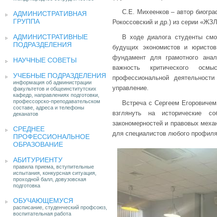
С.Е. Михеенков – автор биограф
АДМИНИСТРАТИВНАЯ
ГРУППА
Рокоссовский и др.) из серии «ЖЗ
АДМИНИСТРАТИВНЫЕ
В ходе диалога студенты смо
ПОДРАЗДЕЛЕНИЯ
будущих экономистов и юристов
фундамент для грамотного анал
НАУЧНЫЕ СОВЕТЫ
важность критического осм
УЧЕБНЫЕ ПОДРАЗДЕЛЕНИЯ
профессиональной деятельности
информация об администрации
управление.
факультетов и общеинститутских
кафедр, направлениях подготовки,
профессорско-преподавательском
Встреча с Сергеем Егоровиче
составе, адреса и телефоны
взглянуть на исторические с
деканатов
закономерностей и правовых механ
СРЕДНЕЕ
для специалистов любого профиля
ПРОФЕССИОНАЛЬНОЕ
ОБРАЗОВАНИЕ
АБИТУРИЕНТУ
правила приема, вступительные
испытания, конкурсная ситуация,
проходной балл, довузовская
подготовка
ОБУЧАЮЩЕМУСЯ
расписание, студенческий профсоюз,
воспитательная работа