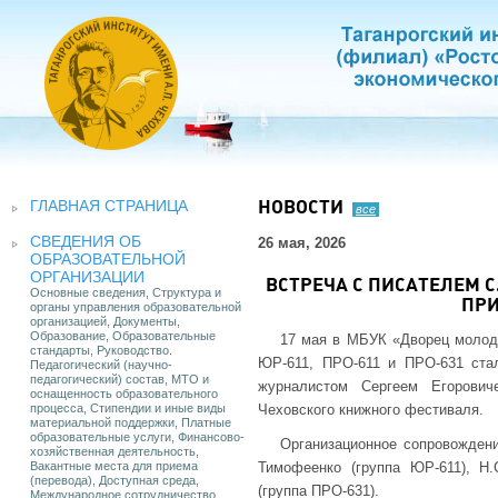
ГЛАВНАЯ СТРАНИЦА
НОВОСТИ
все
СВЕДЕНИЯ ОБ
26 мая, 2026
ОБРАЗОВАТЕЛЬНОЙ
ОРГАНИЗАЦИИ
ВСТРЕЧА С ПИСАТЕЛЕМ С
Основные сведения, Структура и
ПРИ
органы управления образовательной
организацией, Документы,
Образование, Образовательные
17 мая в МБУК «Дворец молодё
стандарты, Руководство.
ЮР-611, ПРО-611 и ПРО-631 ста
Педагогический (научно-
педагогический) состав, МТО и
журналистом Сергеем Егорович
оснащенность образовательного
процесса, Стипендии и иные виды
Чеховского книжного фестиваля.
материальной поддержки, Платные
образовательные услуги, Финансово-
Организационное сопровождени
хозяйственная деятельность,
Вакантные места для приема
Тимофеенко (группа ЮР-611), Н.
(перевода), Доступная среда,
(группа ПРО-631).
Международное сотрудничество