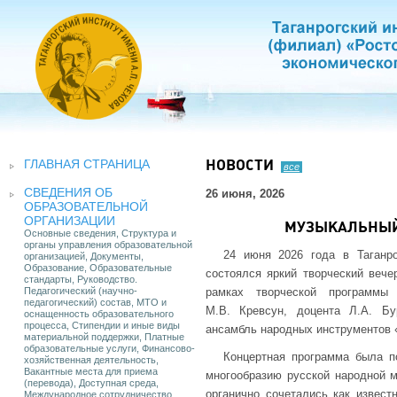
ГЛАВНАЯ СТРАНИЦА
НОВОСТИ
все
СВЕДЕНИЯ ОБ
26 июня, 2026
ОБРАЗОВАТЕЛЬНОЙ
ОРГАНИЗАЦИИ
МУЗЫКАЛЬНЫЙ 
Основные сведения, Структура и
органы управления образовательной
24 июня 2026 года в Таганр
организацией, Документы,
Образование, Образовательные
состоялся яркий творческий вече
стандарты, Руководство.
Педагогический (научно-
рамках творческой программы
педагогический) состав, МТО и
М.В. Кревсун, доцента Л.А. Бу
оснащенность образовательного
процесса, Стипендии и иные виды
ансамбль народных инструментов 
материальной поддержки, Платные
образовательные услуги, Финансово-
Концертная программа была п
хозяйственная деятельность,
Вакантные места для приема
многообразию русской народной м
(перевода), Доступная среда,
органично сочетались как извест
Международное сотрудничество