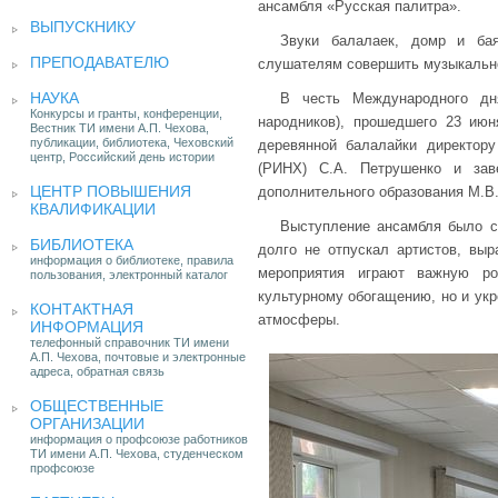
ансамбля «Русская палитра».
ВЫПУСКНИКУ
Звуки балалаек, домр и ба
ПРЕПОДАВАТЕЛЮ
слушателям совершить музыкально
НАУКА
В честь Международного дня
Конкурсы и гранты, конференции,
народников), прошедшего 23 июн
Вестник ТИ имени А.П. Чехова,
публикации, библиотека, Чеховский
деревянной балалайки директору
центр, Российский день истории
(РИНХ) С.А. Петрушенко и зав
ЦЕНТР ПОВЫШЕНИЯ
дополнительного образования М.В.
КВАЛИФИКАЦИИ
Выступление ансамбля было с 
БИБЛИОТЕКА
долго не отпускал артистов, вы
информация о библиотеке, правила
мероприятия играют важную ро
пользования, электронный каталог
культурному обогащению, но и укр
КОНТАКТНАЯ
атмосферы.
ИНФОРМАЦИЯ
телефонный справочник ТИ имени
А.П. Чехова, почтовые и электронные
адреса, обратная связь
ОБЩЕСТВЕННЫЕ
ОРГАНИЗАЦИИ
информация о профсоюзе работников
ТИ имени А.П. Чехова, студенческом
профсоюзе