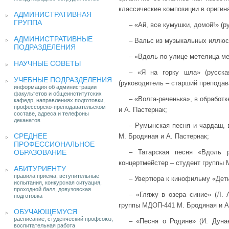
классические композиции в оригин
АДМИНИСТРАТИВНАЯ
ГРУППА
– «Ай, все кумушки, домой!» (р
АДМИНИСТРАТИВНЫЕ
– Вальс из музыкальных иллюст
ПОДРАЗДЕЛЕНИЯ
– «Вдоль по улице метелица ме
НАУЧНЫЕ СОВЕТЫ
– «Я на горку шла» (русска
УЧЕБНЫЕ ПОДРАЗДЕЛЕНИЯ
(руководитель – старший преподав
информация об администрации
факультетов и общеинститутских
– «Волга-реченька», в обработ
кафедр, направлениях подготовки,
профессорско-преподавательском
и А. Пастернак;
составе, адреса и телефоны
деканатов
– Румынская песня и чардаш, 
СРЕДНЕЕ
М. Бродяная и А. Пастернак;
ПРОФЕССИОНАЛЬНОЕ
ОБРАЗОВАНИЕ
– Татарская песня «Вдоль р
концертмейстер – студент группы 
АБИТУРИЕНТУ
правила приема, вступительные
– Увертюра к кинофильму «Дети 
испытания, конкурсная ситуация,
проходной балл, довузовская
– «Гляжу в озера синие» (Л. 
подготовка
группы МДОП-441 М. Бродяная и А
ОБУЧАЮЩЕМУСЯ
расписание, студенческий профсоюз,
– «Песня о Родине» (И. Дуна
воспитательная работа