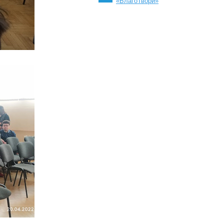
«БлагоТвори»