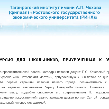
КУРСИЯ ДЛЯ ШКОЛЬНИКОВ, ПРИУРОЧЕННАЯ К 3
но-просветительской работы кафедры истории доцент П.С. Качевский
урсию «По Петровским местам», приуроченную к 350-летию со дня 
я первые страницы истории нашего города, познакомились с и
 на недавно завоеванном берегу Северо-Восточного Приазовья Т
кому мысу, подробно описанное его современником П. Гордоном,
создание искусственной гавани, закладки церкви во имя Святой Троицы
ддельный интерес слушателей.