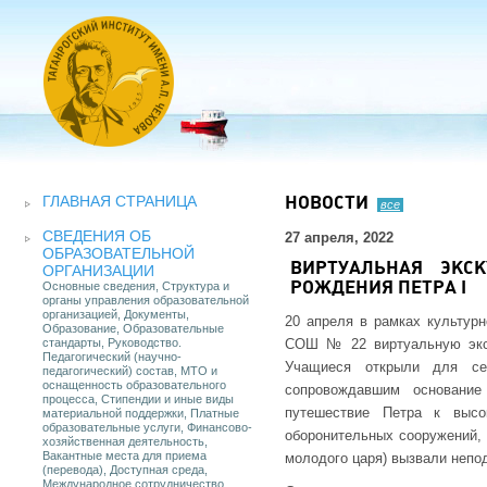
ГЛАВНАЯ СТРАНИЦА
НОВОСТИ
все
СВЕДЕНИЯ ОБ
27 апреля, 2022
ОБРАЗОВАТЕЛЬНОЙ
ВИРТУАЛЬНАЯ ЭКС
ОРГАНИЗАЦИИ
Основные сведения, Структура и
РОЖДЕНИЯ ПЕТРА I
органы управления образовательной
организацией, Документы,
20 апреля в рамках культур
Образование, Образовательные
стандарты, Руководство.
СОШ № 22 виртуальную экск
Педагогический (научно-
Учащиеся открыли для себ
педагогический) состав, МТО и
оснащенность образовательного
сопровождавшим основание
процесса, Стипендии и иные виды
путешествие Петра к высо
материальной поддержки, Платные
образовательные услуги, Финансово-
оборонительных сооружений, 
хозяйственная деятельность,
Вакантные места для приема
молодого царя) вызвали непо
(перевода), Доступная среда,
Международное сотрудничество