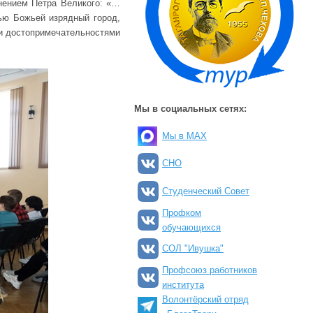
нением Петра Великого: «…
ью Божьей изрядный город,
и достопримечательностями
Мы в социальных сетях:
Мы в MAX
СНО
Студенческий Совет
Профком
обучающихся
СОЛ "Ивушка"
Профсоюз работников
института
Волонтёрский отряд