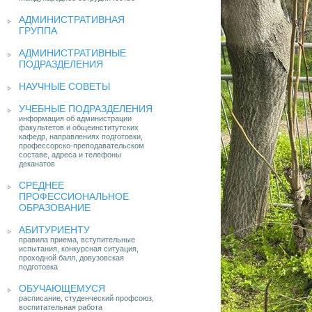
АДМИНИСТРАТИВНАЯ
ГРУППА
АДМИНИСТРАТИВНЫЕ
ПОДРАЗДЕЛЕНИЯ
НАУЧНЫЕ СОВЕТЫ
УЧЕБНЫЕ ПОДРАЗДЕЛЕНИЯ
информация об администрации
факультетов и общеинститутских
кафедр, направлениях подготовки,
профессорско-преподавательском
составе, адреса и телефоны
деканатов
СРЕДНЕЕ
ПРОФЕССИОНАЛЬНОЕ
ОБРАЗОВАНИЕ
АБИТУРИЕНТУ
правила приема, вступительные
испытания, конкурсная ситуация,
проходной балл, довузовская
подготовка
ОБУЧАЮЩЕМУСЯ
расписание, студенческий профсоюз,
воспитательная работа