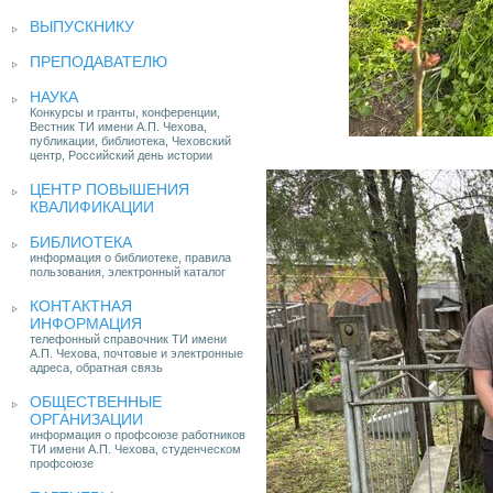
ВЫПУСКНИКУ
ПРЕПОДАВАТЕЛЮ
НАУКА
Конкурсы и гранты, конференции,
Вестник ТИ имени А.П. Чехова,
публикации, библиотека, Чеховский
центр, Российский день истории
ЦЕНТР ПОВЫШЕНИЯ
КВАЛИФИКАЦИИ
БИБЛИОТЕКА
информация о библиотеке, правила
пользования, электронный каталог
КОНТАКТНАЯ
ИНФОРМАЦИЯ
телефонный справочник ТИ имени
А.П. Чехова, почтовые и электронные
адреса, обратная связь
ОБЩЕСТВЕННЫЕ
ОРГАНИЗАЦИИ
информация о профсоюзе работников
ТИ имени А.П. Чехова, студенческом
профсоюзе