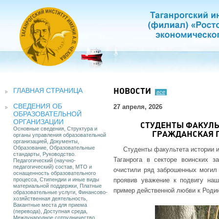
ГЛАВНАЯ СТРАНИЦА
НОВОСТИ
все
СВЕДЕНИЯ ОБ
27 апреля, 2026
ОБРАЗОВАТЕЛЬНОЙ
ОРГАНИЗАЦИИ
СТУДЕНТЫ ФАКУЛЬ
Основные сведения, Структура и
ГРАЖДАНСКАЯ П
органы управления образовательной
организацией, Документы,
Образование, Образовательные
Студенты факультета истории и
стандарты, Руководство.
Таганрога в секторе воинских з
Педагогический (научно-
педагогический) состав, МТО и
очистили ряд заброшенных могил 
оснащенность образовательного
процесса, Стипендии и иные виды
проявив уважение к подвигу наш
материальной поддержки, Платные
пример действенной любви к Родин
образовательные услуги, Финансово-
хозяйственная деятельность,
Вакантные места для приема
(перевода), Доступная среда,
Международное сотрудничество