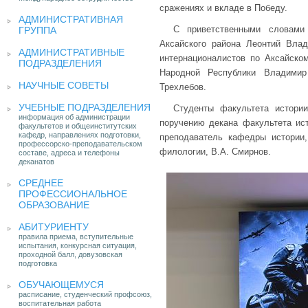
сражениях и вкладе в Победу.
АДМИНИСТРАТИВНАЯ
С приветственными словами 
ГРУППА
Аксайского района Леонтий Вла
АДМИНИСТРАТИВНЫЕ
интернационалистов по Аксайско
ПОДРАЗДЕЛЕНИЯ
Народной Республики Владимир
НАУЧНЫЕ СОВЕТЫ
Трехлебов.
УЧЕБНЫЕ ПОДРАЗДЕЛЕНИЯ
Студенты факультета истори
информация об администрации
поручению декана факультета ис
факультетов и общеинститутских
кафедр, направлениях подготовки,
преподаватель кафедры истории,
профессорско-преподавательском
филологии, В.А. Смирнов.
составе, адреса и телефоны
деканатов
СРЕДНЕЕ
ПРОФЕССИОНАЛЬНОЕ
ОБРАЗОВАНИЕ
АБИТУРИЕНТУ
правила приема, вступительные
испытания, конкурсная ситуация,
проходной балл, довузовская
подготовка
ОБУЧАЮЩЕМУСЯ
расписание, студенческий профсоюз,
воспитательная работа