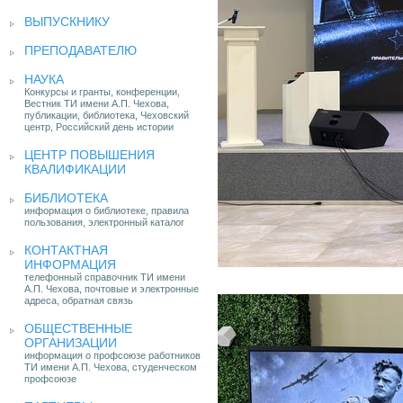
ВЫПУСКНИКУ
ПРЕПОДАВАТЕЛЮ
НАУКА
Конкурсы и гранты, конференции,
Вестник ТИ имени А.П. Чехова,
публикации, библиотека, Чеховский
центр, Российский день истории
ЦЕНТР ПОВЫШЕНИЯ
КВАЛИФИКАЦИИ
БИБЛИОТЕКА
информация о библиотеке, правила
пользования, электронный каталог
КОНТАКТНАЯ
ИНФОРМАЦИЯ
телефонный справочник ТИ имени
А.П. Чехова, почтовые и электронные
адреса, обратная связь
ОБЩЕСТВЕННЫЕ
ОРГАНИЗАЦИИ
информация о профсоюзе работников
ТИ имени А.П. Чехова, студенческом
профсоюзе