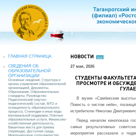
ГЛАВНАЯ СТРАНИЦА
НОВОСТИ
все
СВЕДЕНИЯ ОБ
27 мая, 2026
ОБРАЗОВАТЕЛЬНОЙ
ОРГАНИЗАЦИИ
СТУДЕНТЫ ФАКУЛЬТЕТА
Основные сведения, Структура и
ПРОСМОТРЕ И ОБСУЖД
органы управления образовательной
организацией, Документы,
ГУЛАЕ
Образование, Образовательные
стандарты, Руководство.
В музее «Самбекские высоты»
Педагогический (научно-
педагогический) состав, МТО и
Повесть о чистом небе», посвящё
оснащенность образовательного
истребителю Николаю Дмитриевичу
процесса, Стипендии и иные виды
материальной поддержки, Платные
образовательные услуги, Финансово-
Перед началом кинопоказа гос
хозяйственная деятельность,
самых результативных советск
Вакантные места для приема
(перевода), Доступная среда,
мероприятия рассказали о под
Международное сотрудничество