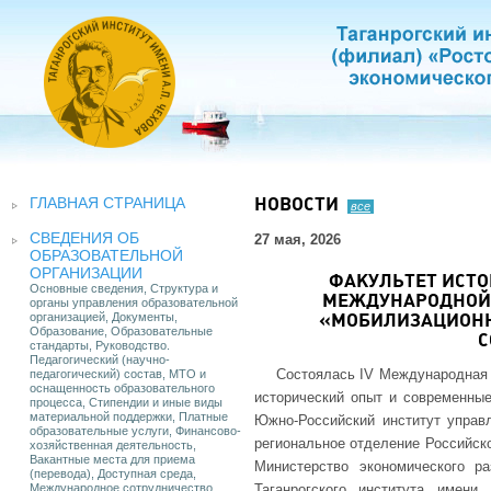
ГЛАВНАЯ СТРАНИЦА
НОВОСТИ
все
СВЕДЕНИЯ ОБ
27 мая, 2026
ОБРАЗОВАТЕЛЬНОЙ
ОРГАНИЗАЦИИ
ФАКУЛЬТЕТ ИСТО
Основные сведения, Структура и
МЕЖДУНАРОДНОЙ
органы управления образовательной
организацией, Документы,
«МОБИЛИЗАЦИОНН
Образование, Образовательные
С
стандарты, Руководство.
Педагогический (научно-
Состоялась IV Международная 
педагогический) состав, МТО и
оснащенность образовательного
исторический опыт и современны
процесса, Стипендии и иные виды
материальной поддержки, Платные
Южно-Российский институт управ
образовательные услуги, Финансово-
региональное отделение Российско
хозяйственная деятельность,
Вакантные места для приема
Министерство экономического р
(перевода), Доступная среда,
Международное сотрудничество
Таганрогского института имен