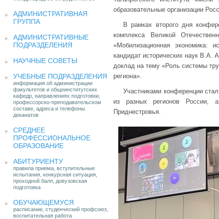
образовательные организации Росс
АДМИНИСТРАТИВНАЯ
ГРУППА
В рамках второго дня конфер
комплекса Великой Отечествен
АДМИНИСТРАТИВНЫЕ
ПОДРАЗДЕЛЕНИЯ
«Мобилизационная экономика: и
кандидат исторических наук В.А. 
НАУЧНЫЕ СОВЕТЫ
доклад на тему «Роль системы тру
УЧЕБНЫЕ ПОДРАЗДЕЛЕНИЯ
региона».
информация об администрации
факультетов и общеинститутских
Участниками конференции стал
кафедр, направлениях подготовки,
из разных регионов России, 
профессорско-преподавательском
составе, адреса и телефоны
Приднестровья.
деканатов
СРЕДНЕЕ
ПРОФЕССИОНАЛЬНОЕ
ОБРАЗОВАНИЕ
АБИТУРИЕНТУ
правила приема, вступительные
испытания, конкурсная ситуация,
проходной балл, довузовская
подготовка
ОБУЧАЮЩЕМУСЯ
расписание, студенческий профсоюз,
воспитательная работа