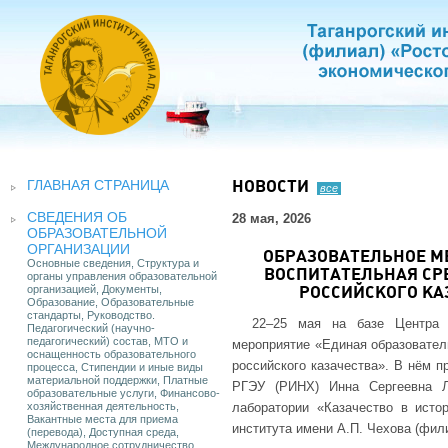
ГЛАВНАЯ СТРАНИЦА
НОВОСТИ
все
СВЕДЕНИЯ ОБ
28 мая, 2026
ОБРАЗОВАТЕЛЬНОЙ
ОРГАНИЗАЦИИ
ОБРАЗОВАТЕЛЬНОЕ М
Основные сведения, Структура и
ВОСПИТАТЕЛЬНАЯ СР
органы управления образовательной
организацией, Документы,
РОССИЙСКОГО КА
Образование, Образовательные
стандарты, Руководство.
22–25 мая на базе Центра з
Педагогический (научно-
педагогический) состав, МТО и
мероприятие «Единая образовател
оснащенность образовательного
российского казачества». В нём п
процесса, Стипендии и иные виды
материальной поддержки, Платные
РГЭУ (РИНХ) Инна Сергеевна Л
образовательные услуги, Финансово-
хозяйственная деятельность,
лаборатории «Казачество в исто
Вакантные места для приема
института имени А.П. Чехова (фи
(перевода), Доступная среда,
Международное сотрудничество