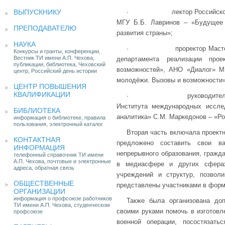
ВЫПУСКНИКУ
· лектор Российского обще
МГУ Б.Б. Лавринов – «Будущее 
ПРЕПОДАВАТЕЛЮ
развития страны»;
НАУКА
· проректор Мастерской у
Конкурсы и гранты, конференции,
Вестник ТИ имени А.П. Чехова,
департамента реализации пр
публикации, библиотека, Чеховский
возможностей», АНО «Диалог» М
центр, Российский день истории
молодёжи. Вызовы и возможности»
ЦЕНТР ПОВЫШЕНИЯ
КВАЛИФИКАЦИИ
· руководитель исследо
Института международных иссл
БИБЛИОТЕКА
аналитика» С.М. Маркедонов – «Р
информация о библиотеке, правила
пользования, электронный каталог
Вторая часть включала проектн
КОНТАКТНАЯ
предложено составить свои в
ИНФОРМАЦИЯ
непрерывного образования, гражда
телефонный справочник ТИ имени
А.П. Чехова, почтовые и электронные
в медиасфере и других сферах
адреса, обратная связь
учреждений и структур, позвол
ОБЩЕСТВЕННЫЕ
представлены участниками в форм
ОРГАНИЗАЦИИ
информация о профсоюзе работников
Также была организована доп
ТИ имени А.П. Чехова, студенческом
своими руками помочь в изготовл
профсоюзе
военной операции, посостязат