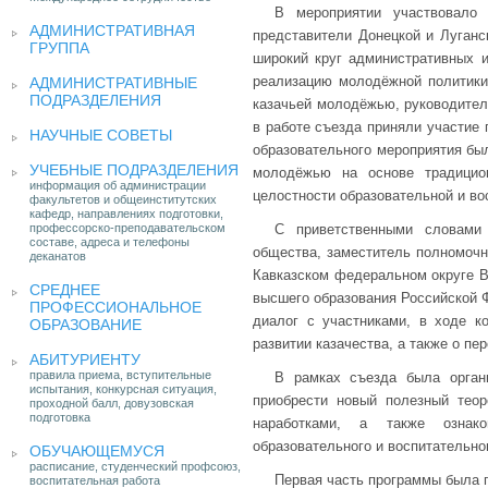
В мероприятии участвовало
АДМИНИСТРАТИВНАЯ
представители Донецкой и Луганс
ГРУППА
широкий круг административных и
реализацию молодёжной политики,
АДМИНИСТРАТИВНЫЕ
ПОДРАЗДЕЛЕНИЯ
казачьей молодёжью, руководители
в работе съезда приняли участие 
НАУЧНЫЕ СОВЕТЫ
образовательного мероприятия бы
УЧЕБНЫЕ ПОДРАЗДЕЛЕНИЯ
молодёжью на основе традицион
информация об администрации
целостности образовательной и во
факультетов и общеинститутских
кафедр, направлениях подготовки,
профессорско-преподавательском
С приветственными словами 
составе, адреса и телефоны
общества, заместитель полномочн
деканатов
Кавказском федеральном округе В
СРЕДНЕЕ
высшего образования Российской 
ПРОФЕССИОНАЛЬНОЕ
диалог с участниками, в ходе к
ОБРАЗОВАНИЕ
развитии казачества, а также о пе
АБИТУРИЕНТУ
правила приема, вступительные
В рамках съезда была органи
испытания, конкурсная ситуация,
приобрести новый полезный теор
проходной балл, довузовская
подготовка
наработками, а также ознак
образовательного и воспитательно
ОБУЧАЮЩЕМУСЯ
расписание, студенческий профсоюз,
Первая часть программы была п
воспитательная работа