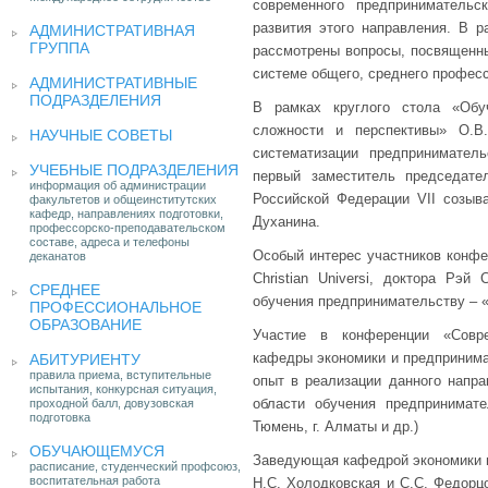
современного предпринимательс
развития этого направления. В 
АДМИНИСТРАТИВНАЯ
ГРУППА
рассмотрены вопросы, посвященн
системе общего, среднего професс
АДМИНИСТРАТИВНЫЕ
ПОДРАЗДЕЛЕНИЯ
В рамках круглого стола «Обу
сложности и перспективы» О.В
НАУЧНЫЕ СОВЕТЫ
систематизации предпринимател
УЧЕБНЫЕ ПОДРАЗДЕЛЕНИЯ
первый заместитель председате
информация об администрации
Российской Федерации VII созыв
факультетов и общеинститутских
кафедр, направлениях подготовки,
Духанина.
профессорско-преподавательском
составе, адреса и телефоны
Особый интерес участников конфе
деканатов
Christian Universi, доктора Рэй
СРЕДНЕЕ
обучения предпринимательству – 
ПРОФЕССИОНАЛЬНОЕ
ОБРАЗОВАНИЕ
Участие в конференции «Совре
кафедры экономики и предпринима
АБИТУРИЕНТУ
правила приема, вступительные
опыт в реализации данного напра
испытания, конкурсная ситуация,
области обучения предпринимател
проходной балл, довузовская
подготовка
Тюмень, г. Алматы и др.)
ОБУЧАЮЩЕМУСЯ
Заведующая кафедрой экономики и
расписание, студенческий профсоюз,
воспитательная работа
Н.С. Холодковская и С.С. Федорц