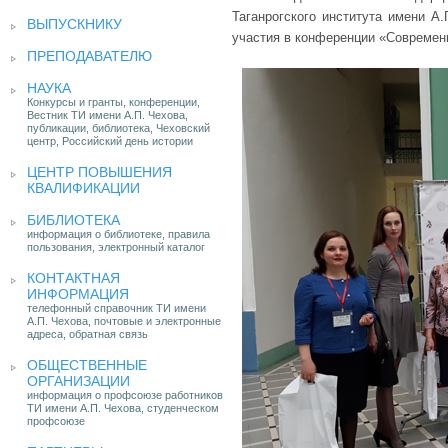
Таганрогского института имени А
ВЫПУСКНИКУ
участия в конференции «Современ
ПРЕПОДАВАТЕЛЮ
НАУКА
Конкурсы и гранты, конференции,
Вестник ТИ имени А.П. Чехова,
публикации, библиотека, Чеховский
центр, Российский день истории
ЦЕНТР ПОВЫШЕНИЯ
КВАЛИФИКАЦИИ
БИБЛИОТЕКА
информация о библиотеке, правила
пользования, электронный каталог
КОНТАКТНАЯ
ИНФОРМАЦИЯ
телефонный справочник ТИ имени
А.П. Чехова, почтовые и электронные
адреса, обратная связь
ОБЩЕСТВЕННЫЕ
ОРГАНИЗАЦИИ
информация о профсоюзе работников
ТИ имени А.П. Чехова, студенческом
профсоюзе