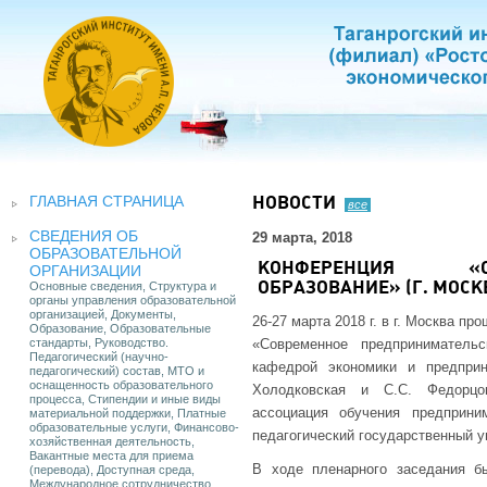
ГЛАВНАЯ СТРАНИЦА
НОВОСТИ
все
СВЕДЕНИЯ ОБ
29 марта, 2018
ОБРАЗОВАТЕЛЬНОЙ
КОНФЕРЕНЦИЯ «СО
ОРГАНИЗАЦИИ
Основные сведения, Структура и
ОБРАЗОВАНИЕ» (Г. МОСК
органы управления образовательной
организацией, Документы,
26-27 марта 2018 г. в г. Москва 
Образование, Образовательные
стандарты, Руководство.
«Современное предприниматель
Педагогический (научно-
кафедрой экономики и предпри
педагогический) состав, МТО и
оснащенность образовательного
Холодковская и С.С. Федорцо
процесса, Стипендии и иные виды
ассоциация обучения предприни
материальной поддержки, Платные
образовательные услуги, Финансово-
педагогический государственный у
хозяйственная деятельность,
Вакантные места для приема
В ходе пленарного заседания б
(перевода), Доступная среда,
Международное сотрудничество