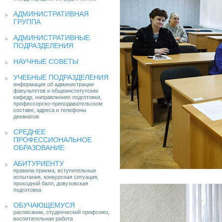
АДМИНИСТРАТИВНАЯ
ГРУППА
АДМИНИСТРАТИВНЫЕ
ПОДРАЗДЕЛЕНИЯ
НАУЧНЫЕ СОВЕТЫ
УЧЕБНЫЕ ПОДРАЗДЕЛЕНИЯ
информация об администрации
факультетов и общеинститутских
кафедр, направлениях подготовки,
профессорско-преподавательском
составе, адреса и телефоны
деканатов
СРЕДНЕЕ
ПРОФЕССИОНАЛЬНОЕ
ОБРАЗОВАНИЕ
АБИТУРИЕНТУ
правила приема, вступительные
испытания, конкурсная ситуация,
проходной балл, довузовская
подготовка
ОБУЧАЮЩЕМУСЯ
расписание, студенческий профсоюз,
воспитательная работа