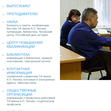
ВЫПУСКНИКУ
ПРЕПОДАВАТЕЛЮ
НАУКА
Конкурсы и гранты, конференции,
Вестник ТИ имени А.П. Чехова,
публикации, библиотека, Чеховский
центр, Российский день истории
ЦЕНТР ПОВЫШЕНИЯ
КВАЛИФИКАЦИИ
БИБЛИОТЕКА
информация о библиотеке, правила
пользования, электронный каталог
КОНТАКТНАЯ
ИНФОРМАЦИЯ
телефонный справочник ТИ имени
А.П. Чехова, почтовые и электронные
адреса, обратная связь
ОБЩЕСТВЕННЫЕ
ОРГАНИЗАЦИИ
информация о профсоюзе работников
ТИ имени А.П. Чехова, студенческом
профсоюзе