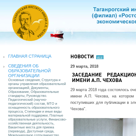
ГЛАВНАЯ СТРАНИЦА
НОВОСТИ
все
СВЕДЕНИЯ ОБ
29 марта, 2018
ОБРАЗОВАТЕЛЬНОЙ
ЗАСЕДАНИЕ РЕДАКЦИО
ОРГАНИЗАЦИИ
Основные сведения, Структура и
ИМЕНИ А.П. ЧЕХОВА
органы управления образовательной
организацией, Документы,
29 марта 2018 года состоялось оч
Образование, Образовательные
стандарты, Руководство.
имени А.П. Чехова, на котором
Педагогический (научно-
поступивших для публикации в эле
педагогический) состав, МТО и
оснащенность образовательного
Чехова".
процесса, Стипендии и иные виды
материальной поддержки, Платные
образовательные услуги, Финансово-
хозяйственная деятельность,
Вакантные места для приема
(перевода), Доступная среда,
Международное сотрудничество