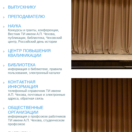
ВЫПУСКНИКУ
ПРЕПОДАВАТЕЛЮ
НАУКА
Конкурсы и гранты, конференции,
Вестник ТИ имени А.П. Чехова,
публикации, библиотека, Чеховский
центр, Российский день истории
ЦЕНТР ПОВЫШЕНИЯ
КВАЛИФИКАЦИИ
БИБЛИОТЕКА
информация о библиотеке, правила
пользования, электронный каталог
КОНТАКТНАЯ
ИНФОРМАЦИЯ
телефонный справочник ТИ имени
А.П. Чехова, почтовые и электронные
адреса, обратная связь
ОБЩЕСТВЕННЫЕ
ОРГАНИЗАЦИИ
информация о профсоюзе работников
ТИ имени А.П. Чехова, студенческом
профсоюзе