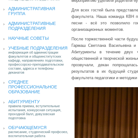
мероприятию уделили родители бу
АДМИНИСТРАТИВНАЯ
Для всех гостей была представле
ГРУППА
факультета. Наша команда КВН п
песни - всё это позволило го
АДМИНИСТРАТИВНЫЕ
ПОДРАЗДЕЛЕНИЯ
организационных моментов.
НАУЧНЫЕ СОВЕТЫ
После торжественной части будущ
Гармаш Светлана Васильевна и
УЧЕБНЫЕ ПОДРАЗДЕЛЕНИЯ
Абитуриенты в течение двух ч
информация об администрации
факультетов и общеинститутских
общественной и творческой жизнью
кафедр, направлениях подготовки,
профессорско-преподавательском
прозвучали, декан попрощалас
составе, адреса и телефоны
результатов в их будущей студе
деканатов
факультета педагогики и методики
СРЕДНЕЕ
ПРОФЕССИОНАЛЬНОЕ
ОБРАЗОВАНИЕ
АБИТУРИЕНТУ
правила приема, вступительные
испытания, конкурсная ситуация,
проходной балл, довузовская
подготовка
ОБУЧАЮЩЕМУСЯ
расписание, студенческий профсоюз,
воспитательная работа