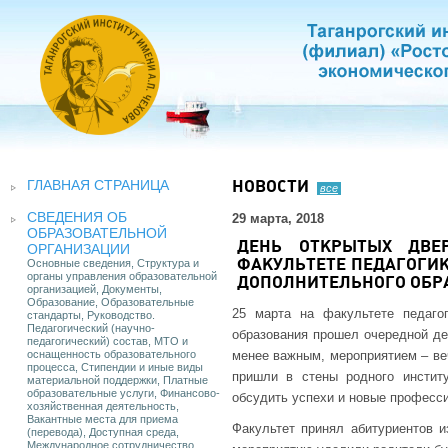
ГЛАВНАЯ СТРАНИЦА
НОВОСТИ
все
СВЕДЕНИЯ ОБ
29 марта, 2018
ОБРАЗОВАТЕЛЬНОЙ
ДЕНЬ ОТКРЫТЫХ ДВЕ
ОРГАНИЗАЦИИ
Основные сведения, Структура и
ФАКУЛЬТЕТЕ ПЕДАГОГИК
органы управления образовательной
ДОПОЛНИТЕЛЬНОГО ОБР
организацией, Документы,
Образование, Образовательные
25 марта на факультете педаго
стандарты, Руководство.
Педагогический (научно-
образования прошел очередной де
педагогический) состав, МТО и
оснащенность образовательного
менее важным, мероприятием – ве
процесса, Стипендии и иные виды
пришли в стены родного инстит
материальной поддержки, Платные
образовательные услуги, Финансово-
обсудить успехи и новые професс
хозяйственная деятельность,
Вакантные места для приема
Факультет принял абитуриентов и
(перевода), Доступная среда,
Международное сотрудничество