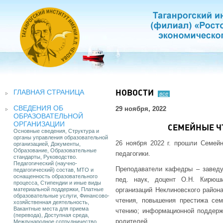
ГЛАВНАЯ СТРАНИЦА
НОВОСТИ
все
СВЕДЕНИЯ ОБ
29 ноября, 2022
ОБРАЗОВАТЕЛЬНОЙ
ОРГАНИЗАЦИИ
СЕМЕЙНЫЕ Ч
Основные сведения, Структура и
органы управления образовательной
26 ноября 2022 г. прошли Семей
организацией, Документы,
Образование, Образовательные
педагогики.
стандарты, Руководство.
Педагогический (научно-
Преподаватели кафедры – заведую
педагогический) состав, МТО и
оснащенность образовательного
пед. наук, доцент О.Н. Кирюш
процесса, Стипендии и иные виды
материальной поддержки, Платные
организаций Неклиновского район
образовательные услуги, Финансово-
чтения, повышения престижа сем
хозяйственная деятельность,
Вакантные места для приема
чтению; информационной поддержк
(перевода), Доступная среда,
родителей.
Международное сотрудничество