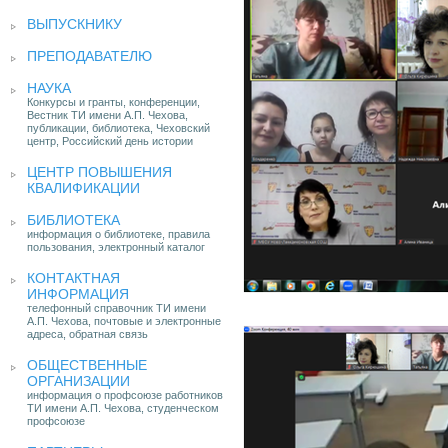
ВЫПУСКНИКУ
ПРЕПОДАВАТЕЛЮ
НАУКА
Конкурсы и гранты, конференции,
Вестник ТИ имени А.П. Чехова,
публикации, библиотека, Чеховский
центр, Российский день истории
ЦЕНТР ПОВЫШЕНИЯ
КВАЛИФИКАЦИИ
БИБЛИОТЕКА
информация о библиотеке, правила
пользования, электронный каталог
КОНТАКТНАЯ
ИНФОРМАЦИЯ
телефонный справочник ТИ имени
А.П. Чехова, почтовые и электронные
адреса, обратная связь
ОБЩЕСТВЕННЫЕ
ОРГАНИЗАЦИИ
информация о профсоюзе работников
ТИ имени А.П. Чехова, студенческом
профсоюзе