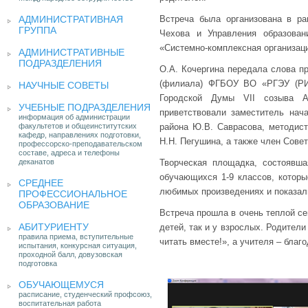
АДМИНИСТРАТИВНАЯ
Встреча была организована в рам
ГРУППА
Чехова и Управления образован
«Системно-комплексная организац
АДМИНИСТРАТИВНЫЕ
ПОДРАЗДЕЛЕНИЯ
О.А. Кочергина передала слова пр
(филиала) ФГБОУ ВО «РГЭУ (РИНХ
НАУЧНЫЕ СОВЕТЫ
Городской Думы VII созыва А
УЧЕБНЫЕ ПОДРАЗДЕЛЕНИЯ
приветствовали заместитель нач
информация об администрации
факультетов и общеинститутских
района Ю.В. Саврасова, методис
кафедр, направлениях подготовки,
Н.Н. Пегушина, а также член Совет
профессорско-преподавательском
составе, адреса и телефоны
деканатов
Творческая площадка, состоявш
обучающихся 1-9 классов, которы
СРЕДНЕЕ
любимых произведениях и показал
ПРОФЕССИОНАЛЬНОЕ
ОБРАЗОВАНИЕ
Встреча прошла в очень теплой се
АБИТУРИЕНТУ
детей, так и у взрослых. Родител
правила приема, вступительные
читать вместе!», а учителя – благ
испытания, конкурсная ситуация,
проходной балл, довузовская
подготовка
ОБУЧАЮЩЕМУСЯ
расписание, студенческий профсоюз,
воспитательная работа