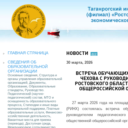
ГЛАВНАЯ СТРАНИЦА
НОВОСТИ
все
СВЕДЕНИЯ ОБ
30 марта, 2026
ОБРАЗОВАТЕЛЬНОЙ
ОРГАНИЗАЦИИ
ВСТРЕЧА ОБУЧАЮЩИХ
Основные сведения, Структура и
ЧЕХОВА С РУКОВО
органы управления образовательной
организацией, Документы,
РОСТОВСКОГО ОБЛАС
Образование, Образовательные
ОБЩЕРОССИЙСКОЙ 
стандарты, Руководство.
Педагогический (научно-
педагогический) состав, МТО и
оснащенность образовательного
27 марта 2026 года на площад
процесса, Стипендии и иные виды
(РИНХ) состоялась встреча о
материальной поддержки, Платные
образовательные услуги, Финансово-
руководителем педагогическог
хозяйственная деятельность,
Вакантные места для приема
общественной общероссийской орг
(перевода), Доступная среда,
Международное сотрудничество