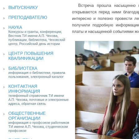
Встреча прошла насыщенно и
ВЫПУСКНИКУ
открываются перед ними благодар
ПРЕПОДАВАТЕЛЮ
интересно и полезно провести ле
получили подробную информацию
НАУКА
платы и насыщенной событиями жи
Конкурсы и гранты, конференции,
Вестник ТИ имени А.П. Чехова,
публикации, библиотека, Чеховский
центр, Российский день истории
ЦЕНТР ПОВЫШЕНИЯ
КВАЛИФИКАЦИИ
БИБЛИОТЕКА
информация о библиотеке, правила
пользования, электронный каталог
КОНТАКТНАЯ
ИНФОРМАЦИЯ
телефонный справочник ТИ имени
А.П. Чехова, почтовые и электронные
адреса, обратная связь
ОБЩЕСТВЕННЫЕ
ОРГАНИЗАЦИИ
информация о профсоюзе работников
ТИ имени А.П. Чехова, студенческом
профсоюзе