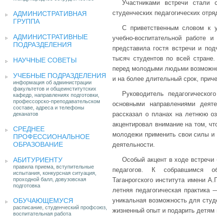
Участниками встречи стали с
студенческих педагогических отря
АДМИНИСТРАТИВНАЯ
ГРУППА
С приветственным словом к у
АДМИНИСТРАТИВНЫЕ
учебно-воспитательной работе 
ПОДРАЗДЕЛЕНИЯ
представила гостя встречи и под
тысяч студентов по всей стране.
НАУЧНЫЕ СОВЕТЫ
перед молодыми людьми возможнос
УЧЕБНЫЕ ПОДРАЗДЕЛЕНИЯ
и на более длительный срок, приче
информация об администрации
факультетов и общеинститутских
Руководитель педагогическо
кафедр, направлениях подготовки,
профессорско-преподавательском
основными направлениями деяте
составе, адреса и телефоны
рассказал о планах на летнюю о
деканатов
акцентировал внимание на том, чт
СРЕДНЕЕ
молодежи применить свои силы и 
ПРОФЕССИОНАЛЬНОЕ
ОБРАЗОВАНИЕ
деятельности.
АБИТУРИЕНТУ
Особый акцент в ходе встречи
правила приема, вступительные
педагогов. К собравшимся обр
испытания, конкурсная ситуация,
проходной балл, довузовская
Таганрогского института имени А.
подготовка
летняя педагогическая практика 
ОБУЧАЮЩЕМУСЯ
уникальная возможность для студ
расписание, студенческий профсоюз,
жизненный опыт и подарить детям
воспитательная работа