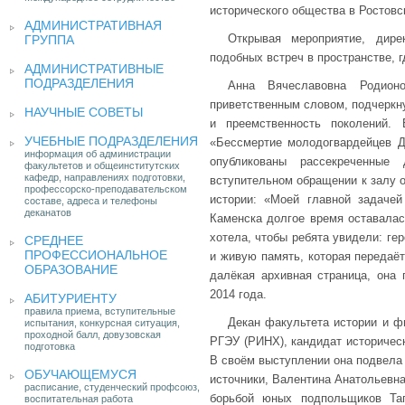
исторического общества в Ростовс
АДМИНИСТРАТИВНАЯ
Открывая мероприятие, дире
ГРУППА
подобных встреч в пространстве, г
АДМИНИСТРАТИВНЫЕ
ПОДРАЗДЕЛЕНИЯ
Анна Вячеславовна Родион
приветственным словом, подчеркн
НАУЧНЫЕ СОВЕТЫ
и преемственность поколений.
УЧЕБНЫЕ ПОДРАЗДЕЛЕНИЯ
«Бессмертие молодогвардейцев До
информация об администрации
опубликованы рассекреченны
факультетов и общеинститутских
кафедр, направлениях подготовки,
вступительном обращении к залу 
профессорско-преподавательском
истории: «Моей главной задаче
составе, адреса и телефоны
деканатов
Каменска долгое время оставалась
хотела, чтобы ребята увидели: ге
СРЕДНЕЕ
ПРОФЕССИОНАЛЬНОЕ
и живую память, которая передаёт
ОБРАЗОВАНИЕ
далёкая архивная страница, она
2014 года.
АБИТУРИЕНТУ
правила приема, вступительные
Декан факультета истории и фи
испытания, конкурсная ситуация,
проходной балл, довузовская
РГЭУ (РИНХ), кандидат историческ
подготовка
В своём выступлении она подвела
ОБУЧАЮЩЕМУСЯ
источники, Валентина Анатольевна
расписание, студенческий профсоюз,
борьбой юных подпольщиков Таг
воспитательная работа