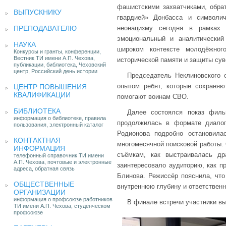
фашистскими захватчиками, обра
ВЫПУСКНИКУ
гвардией» Донбасса и символи
ПРЕПОДАВАТЕЛЮ
неонацизму сегодня в рамках
эмоциональный и аналитический
НАУКА
широком контексте молодёжног
Конкурсы и гранты, конференции,
Вестник ТИ имени А.П. Чехова,
исторической памяти и защиты сув
публикации, библиотека, Чеховский
центр, Российский день истории
Председатель Неклиновского 
опытом ребят, которые сохраняю
ЦЕНТР ПОВЫШЕНИЯ
КВАЛИФИКАЦИИ
помогают воинам СВО.
БИБЛИОТЕКА
Далее состоялся показ филь
информация о библиотеке, правила
продолжилась в формате диалог
пользования, электронный каталог
Родионова подробно остановила
КОНТАКТНАЯ
многомесячной поисковой работы. 
ИНФОРМАЦИЯ
съёмкам, как выстраивалась др
телефонный справочник ТИ имени
А.П. Чехова, почтовые и электронные
заинтересовало аудиторию, как п
адреса, обратная связь
Блинова. Режиссёр пояснила, что
ОБЩЕСТВЕННЫЕ
внутреннюю глубину и ответственн
ОРГАНИЗАЦИИ
информация о профсоюзе работников
В финале встречи участники вы
ТИ имени А.П. Чехова, студенческом
профсоюзе