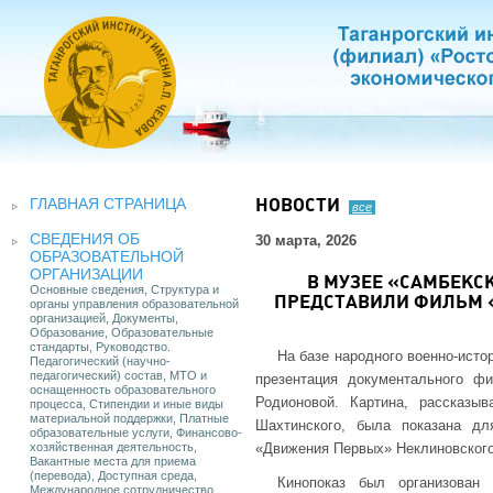
ГЛАВНАЯ СТРАНИЦА
НОВОСТИ
все
СВЕДЕНИЯ ОБ
30 марта, 2026
ОБРАЗОВАТЕЛЬНОЙ
ОРГАНИЗАЦИИ
В МУЗЕЕ «САМБЕКС
Основные сведения, Структура и
ПРЕДСТАВИЛИ ФИЛЬМ «
органы управления образовательной
организацией, Документы,
Образование, Образовательные
стандарты, Руководство.
На базе народного военно-исто
Педагогический (научно-
педагогический) состав, МТО и
презентация документального ф
оснащенность образовательного
Родионовой. Картина, рассказ
процесса, Стипендии и иные виды
материальной поддержки, Платные
Шахтинского, была показана дл
образовательные услуги, Финансово-
хозяйственная деятельность,
«Движения Первых» Неклиновского
Вакантные места для приема
(перевода), Доступная среда,
Кинопоказ был организован 
Международное сотрудничество