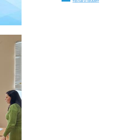
«БлагоТвори»