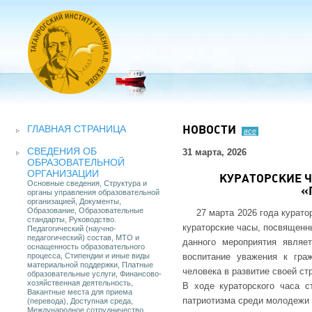
ГЛАВНАЯ СТРАНИЦА
НОВОСТИ
все
СВЕДЕНИЯ ОБ
31 марта, 2026
ОБРАЗОВАТЕЛЬНОЙ
ОРГАНИЗАЦИИ
КУРАТОРСКИЕ 
Основные сведения, Структура и
«
органы управления образовательной
организацией, Документы,
Образование, Образовательные
27 марта 2026 года курат
стандарты, Руководство.
кураторские часы, посвященн
Педагогический (научно-
педагогический) состав, МТО и
данного мероприятия являе
оснащенность образовательного
процесса, Стипендии и иные виды
воспитание уважения к граж
материальной поддержки, Платные
человека в развитие своей ст
образовательные услуги, Финансово-
хозяйственная деятельность,
В ходе кураторского часа с
Вакантные места для приема
патриотизма среди молодежи 
(перевода), Доступная среда,
Международное сотрудничество