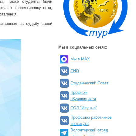
тва. Также студенты были
ючают корректировку огня,
равления.
тственным за судьбу своей
Мы в социальных сетях:
Мы в MAX
СНО
Студенческий Совет
Профком
обучающихся
СОЛ "Ивушка"
Профсоюз работников
института
Волонтёрский отряд