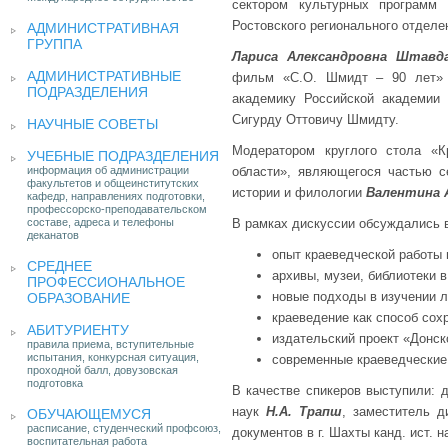
сектором культурных программ 
Ростовского регионального отдел
АДМИНИСТРАТИВНАЯ
ГРУППА
Лариса Александровна Штавд
АДМИНИСТРАТИВНЫЕ
фильм «С.О. Шмидт – 90 лет» (
ПОДРАЗДЕЛЕНИЯ
академику Российской академии
Сигурду Оттовичу Шмидту.
НАУЧНЫЕ СОВЕТЫ
Модератором круглого стола «К
УЧЕБНЫЕ ПОДРАЗДЕЛЕНИЯ
информация об администрации
области», являющегося частью се
факультетов и общеинститутских
истории и филологии
Валентина 
кафедр, направлениях подготовки,
профессорско-преподавательском
составе, адреса и телефоны
В рамках дискуссии обсуждались 
деканатов
опыт краеведческой работы 
СРЕДНЕЕ
архивы, музеи, библиотеки 
ПРОФЕССИОНАЛЬНОЕ
новые подходы в изучении 
ОБРАЗОВАНИЕ
краеведение как способ сох
АБИТУРИЕНТУ
издательский проект «Донск
правила приема, вступительные
испытания, конкурсная ситуация,
современные краеведческие
проходной балл, довузовская
подготовка
В качестве спикеров выступили: д
наук
Н.А. Трапш
, заместитель д
ОБУЧАЮЩЕМУСЯ
расписание, студенческий профсоюз,
документов в г. Шахты канд. ист. 
воспитательная работа