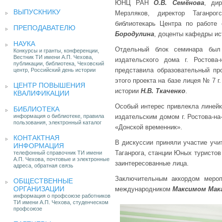
ЮНЦ РАН
О.В. Семёнова
, дир
ВЫПУСКНИКУ
Мерзляков, директор Таганрог
библиотекарь Центра по работе
ПРЕПОДАВАТЕЛЮ
Бородулина
, доценты кафедры и
НАУКА
Отдельный блок семинара был
Конкурсы и гранты, конференции,
Вестник ТИ имени А.П. Чехова,
издательского дома г. Ростова-
публикации, библиотека, Чеховский
представила образовательный пр
центр, Российский день истории
этого проекта на базе лицея № 7 г
ЦЕНТР ПОВЫШЕНИЯ
истории
Н.В. Ткаченко
.
КВАЛИФИКАЦИИ
Особый интерес привлекла линейк
БИБЛИОТЕКА
информация о библиотеке, правила
издательским домом г. Ростова-на
пользования, электронный каталог
«Донской временник».
КОНТАКТНАЯ
В дискуссии приняли участие учит
ИНФОРМАЦИЯ
Таганрога, станции Юных туристов 
телефонный справочник ТИ имени
А.П. Чехова, почтовые и электронные
заинтересованные лица.
адреса, обратная связь
Заключительным аккордом мероп
ОБЩЕСТВЕННЫЕ
ОРГАНИЗАЦИИ
международником
Максимом Ма
информация о профсоюзе работников
ТИ имени А.П. Чехова, студенческом
профсоюзе