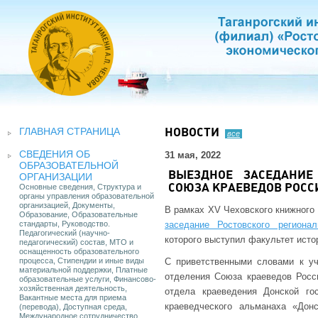
ГЛАВНАЯ СТРАНИЦА
НОВОСТИ
все
СВЕДЕНИЯ ОБ
31 мая, 2022
ОБРАЗОВАТЕЛЬНОЙ
ВЫЕЗДНОЕ ЗАСЕДАНИЕ
ОРГАНИЗАЦИИ
Основные сведения, Структура и
СОЮЗА КРАЕВЕДОВ РОСС
органы управления образовательной
организацией, Документы,
В рамках XV Чеховского книжного
Образование, Образовательные
стандарты, Руководство.
заседание Ростовского региона
Педагогический (научно-
которого выступил факультет исто
педагогический) состав, МТО и
оснащенность образовательного
процесса, Стипендии и иные виды
С приветственными словами к уч
материальной поддержки, Платные
отделения Союза краеведов Росс
образовательные услуги, Финансово-
хозяйственная деятельность,
отдела краеведения Донской гос
Вакантные места для приема
краеведческого альманаха «Дон
(перевода), Доступная среда,
Международное сотрудничество