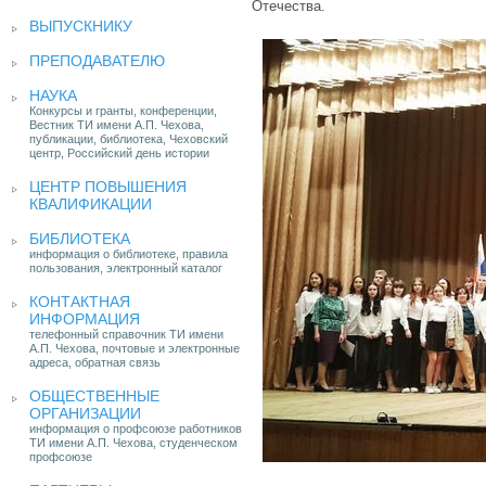
Отечества.
ВЫПУСКНИКУ
ПРЕПОДАВАТЕЛЮ
НАУКА
Конкурсы и гранты, конференции,
Вестник ТИ имени А.П. Чехова,
публикации, библиотека, Чеховский
центр, Российский день истории
ЦЕНТР ПОВЫШЕНИЯ
КВАЛИФИКАЦИИ
БИБЛИОТЕКА
информация о библиотеке, правила
пользования, электронный каталог
КОНТАКТНАЯ
ИНФОРМАЦИЯ
телефонный справочник ТИ имени
А.П. Чехова, почтовые и электронные
адреса, обратная связь
ОБЩЕСТВЕННЫЕ
ОРГАНИЗАЦИИ
информация о профсоюзе работников
ТИ имени А.П. Чехова, студенческом
профсоюзе