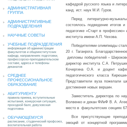
кафедрой русского языка и литера
АДМИНИСТРАТИВНАЯ
канд. ист. наук М.И. Гуров.
ГРУППА
Перед литературно-музыкал
АДМИНИСТРАТИВНЫЕ
состоялось подведение итогов и
ПОДРАЗДЕЛЕНИЯ
педагогике «Старт в профессию» и
НАУЧНЫЕ СОВЕТЫ
института имени А.П. Чехова.
УЧЕБНЫЕ ПОДРАЗДЕЛЕНИЯ
Победителями олимпиады стал
информация об администрации
20 г. Таганрога. Благодарственн
факультетов и общеинститутских
кафедр, направлениях подготовки,
дипломы победителей – Широковой
профессорско-преподавательском
составе, адреса и телефоны
директор института С.А. Петруше
деканатов
Кочергина О.А. и доцент кафе
СРЕДНЕЕ
педагогического класса Кирюш
ПРОФЕССИОНАЛЬНОЕ
Представители вуза пожелали ш
ОБРАЗОВАНИЕ
достижения новых вершин.
АБИТУРИЕНТУ
Заместитель директора по нау
правила приема, вступительные
испытания, конкурсная ситуация,
Волвенко и декан ФИиФ В. А. Аге
проходной балл, довузовская
место в факультетских секциях 67
подготовка
Все присутствующие препода
ОБУЧАЮЩЕМУСЯ
расписание, студенческий профсоюз,
эмоций от концертной программ
воспитательная работа