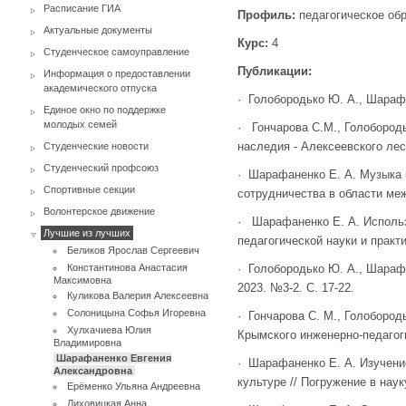
Расписание ГИА
Профиль:
педагогическое обр
Актуальные документы
Курс:
4
Студенческое самоуправление
Публикации:
Информация о предоставлении
академического отпуска
· Голобородько Ю. А., Шарафа
Единое окно по поддержке
молодых семей
· Гончарова С.М., Голобород
наследия - Алексеевского леса 
Студенческие новости
Студенческий профсоюз
· Шарафаненко Е. А. Музыка 
Спортивные секции
сотрудничества в области меж
Волонтерское движение
· Шарафаненко Е. А. Исполь
Лучшие из лучших
педагогической науки и практи
Беликов Ярослав Сергеевич
Константинова Анастасия
· Голобородько Ю. А., Шараф
Максимовна
2023. №3-2. С. 17-22.
Куликова Валерия Алексеевна
Солоницына Софья Игоревна
· Гончарова С. М., Голобород
Хулхачиева Юлия
Крымского инженерно-педагогич
Владимировна
Шарафаненко Евгения
· Шарафаненко Е. А. Изучени
Александровна
культуре // Погружение в науку
Ерёменко Ульяна Андреевна
Лиховицкая Анна