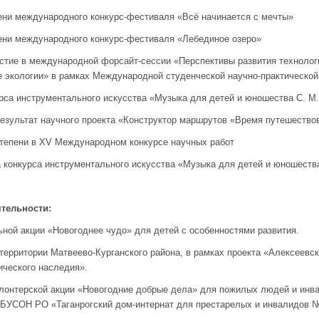
и международного конкурс-фестиваля «Всё начинается с мечты»
и международного конкурс-фестиваля «Лебединое озеро»
тие в международной форсайт-сессии «Перспективы развития технолог
 экологии» в рамках Международной студенческой научно-практическо
са инструментального искусства «Музыка для детей и юношества С. М
ультат научного проекта «Конструктор маршрутов «Время путешество
епени в XV Международном конкурсе научных работ
конкурса инструментального искусства «Музыка для детей и юношества
ятельности:
й акции «Новогоднее чудо» для детей с особенностями развития.
рритории Матвеево-Курганского района, в рамках проекта «Алексеевски
ического наследия».
нтерской акции «Новогодние добрые дела» для пожилых людей и инва
БУСОН РО «Таганрогский дом-интернат для престарелых и инвалидов №