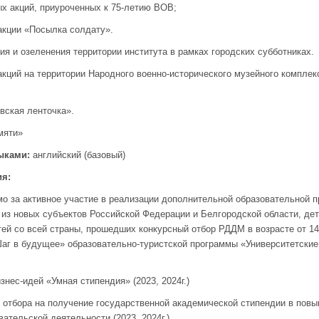
акций, приуроченных к 75-летию ВОВ;
кции «Посылка солдату».
и озеленения территории института в рамках городских субботниках.
ций на территории Народного военно-исторического музейного компле
ская ленточка».
мяти»
ыками:
английский (базовый)
я:
за активное участие в реализации дополнительной образовательной 
 из новых субъектов Российской Федерации и Белгородской области, де
тей со всей страны, прошедших конкурсный отбор РДДМ в возрасте от 1
аг в будущее» образовательно-туристской программы «Университетские 
с-идей «Умная стипендия» (2023, 2024г.)
тбора на получение государственной академической стипендии в повы
ательской деятельности (2023, 2024г.)