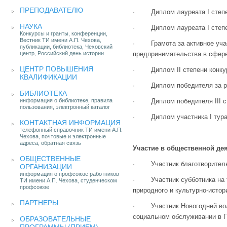
ПРЕПОДАВАТЕЛЮ
· Диплом лауреата I степен
НАУКА
· Диплом лауреата I степен
Конкурсы и гранты, конференции,
Вестник ТИ имени А.П. Чехова,
· Грамота за активное учас
публикации, библиотека, Чеховский
центр, Российский день истории
предпринимательства в сфере
ЦЕНТР ПОВЫШЕНИЯ
· Диплом II степени конкур
КВАЛИФИКАЦИИ
· Диплом победителя за рез
БИБЛИОТЕКА
информация о библиотеке, правила
· Диплом победителя III ст
пользования, электронный каталог
· Диплом участника I тура 
КОНТАКТНАЯ ИНФОРМАЦИЯ
телефонный справочник ТИ имени А.П.
Чехова, почтовые и электронные
адреса, обратная связь
Участие в общественной де
ОБЩЕСТВЕННЫЕ
· Участник благотворительно
ОРГАНИЗАЦИИ
информация о профсоюзе работников
· Участник субботника на те
ТИ имени А.П. Чехова, студенческом
профсоюзе
природного и культурно-истор
ПАРТНЕРЫ
· Участник Новогодней воло
социальном обслуживании в Г
ОБРАЗОВАТЕЛЬНЫЕ