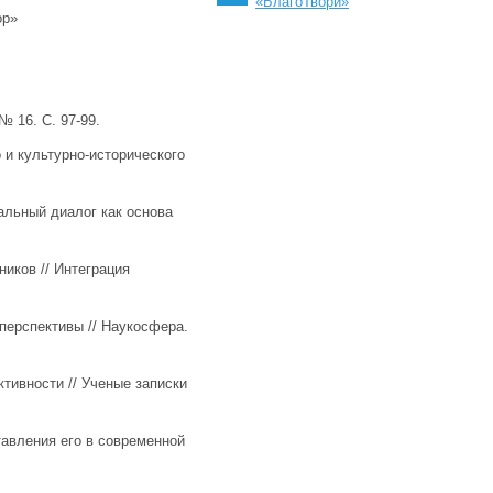
«БлагоТвори»
ор»
 16. С. 97-99.
 и культурно-исторического
альный диалог как основа
иков // Интеграция
перспективы // Наукосфера.
ктивности // Ученые записки
авления его в современной