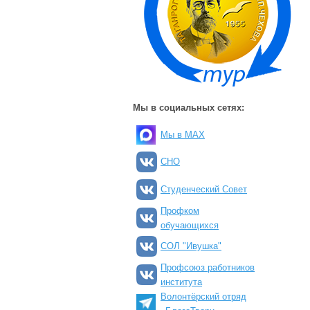
Мы в социальных сетях:
Мы в MAX
СНО
Студенческий Совет
Профком
обучающихся
СОЛ "Ивушка"
Профсоюз работников
института
Волонтёрский отряд