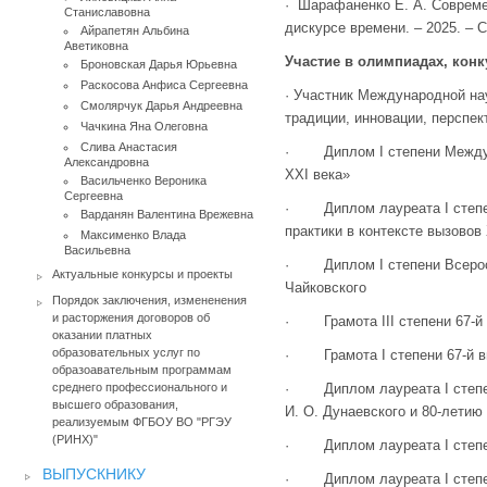
· Шарафаненко Е. А. Совреме
Станиславовна
дискурсе времени. – 2025. – С
Айрапетян Альбина
Аветиковна
Участие в олимпиадах, кон
Броновская Дарья Юрьевна
Раскосова Анфиса Сергеевна
· Участник Международной на
Смолярчук Дарья Андреевна
традиции, инновации, перспе
Чачкина Яна Олеговна
Слива Анастасия
· Диплом I степени Междунар
Александровна
XXI века»
Васильченко Вероника
Сергеевна
· Диплом лауреата I степени
Варданян Валентина Врежевна
практики в контексте вызовов
Максименко Влада
Васильевна
· Диплом I степени Всеросси
Актуальные конкурсы и проекты
Чайковского
Порядок заключения, измененения
и расторжения договоров об
· Грамота III степени 67-й 
оказании платных
образовательных услуг по
· Грамота I степени 67-й вн
образоавательным программам
среднего профессионального и
· Диплом лауреата I степени
высшего образования,
И. О. Дунаевского и 80-летию
реализуемым ФГБОУ ВО "РГЭУ
(РИНХ)"
· Диплом лауреата I степени
ВЫПУСКНИКУ
· Диплом лауреата I степен