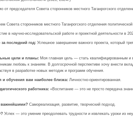
т председателя Совета сторонников местного Таганрогского отделени
Совета сторонников местного Таганрогского отделения политической 
е в научно-исследовательской работе и проектной деятельности в 20
 за последний год:
Успешное завершение важного проекта, который тре
ьные цели и планы:
Моя главная цель — стать квалифицированным и 
никам любовь к знаниям. В долгосрочной перспективе хочу внести вкла
ствуя в разработке новых методик и программ обучения.
я и обучения вам наиболее близка:
Личностно-ориентированная.
дагогического работника
:
«Воспитание — это не просто передача знан
те важнейшими?
Самореализация, развитие, творческий подход.
у?
Успех — это умение преодолевать трудности и извлекать уроки из не