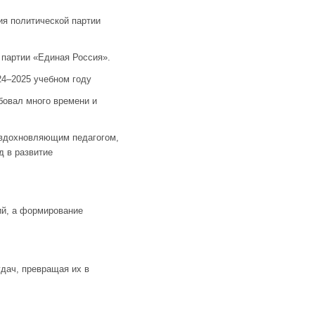
я политической партии
партии «Единая Россия».
24–2025 учебном году
бовал много времени и
вдохновляющим педагогом,
д в развитие
ий, а формирование
удач, превращая их в