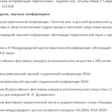
нная интерпретация «Щелкунчика»: ледовое шоу Татьяны Навки // Совре
. 613-618.
курсах, научных конференциях:
учно-практической конференции «Золотой век» в русской музыкальной ку
ктивы в области воспитания подрастающего поколения средствами музык
одной научной конференции «Интеграция педагогической науки и прак
 в III Международной научно-практической конференции «Интеграция п
 XXI века»
йского фестиваль-конкурса исполнительского искусства к 185-летию с
внутривузовской научной студенческой конференции 2024г.
утривузовской научной студенческой конференции 2024г.
 Всероссийского фестиваль-конкурса исполнительского искусства к 1
 со дня рождения М. И. Дунаевского
 фестиваля патриотической песни и художественного слова «Гвоздики
и международного русско-китайского конкурса «GLOBAL ASIA 2025»