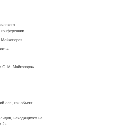
ического
й конференции
. Майкапара»
вать»
 С. М. Майкапара»
й лес, как объект
лидов, находящихся на
 2».