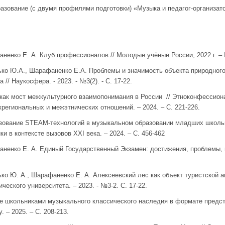
азование (с двумя профилями подготовки) «Музыка и педагог-организат
ненко Е. А. Клуб профессионалов // Молодые учёные России, 2022 г. – №
ько Ю.А., Шарафаненко Е.А. Проблемы и значимость объекта природного
// Наукосфера. - 2023. - №3(2). - С. 17-22.
как мост межкультурного взаимопонимания в России // Этноконфессион
региональных и межэтнических отношений. – 2024. – С. 221-226.
зование STEAM-технологий в музыкальном образовании младших школьн
ки в контексте вызовов XXI века. – 2024. – С. 456-462
аненко Е. А. Единый Государственный Экзамен: достижения, проблемы, 
ько Ю. А., Шарафаненко Е. А. Алексеевский лес как объект туристской а
еского университета. – 2023. - №3-2. С. 17-22.
е школьниками музыкального классического наследия в формате предст
. – 2025. – С. 208-213.