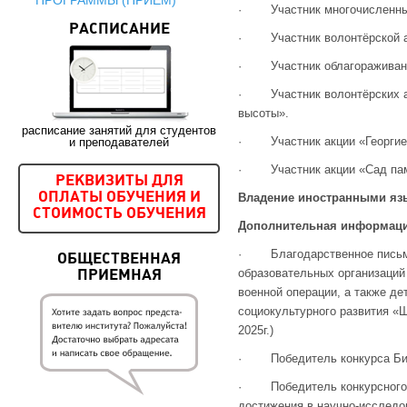
ПРОГРАММЫ (ПРИЕМ)
· Участник многочисленных 
РАСПИСАНИЕ
· Участник волонтёрской а
· Участник облагораживания 
· Участник волонтёрских ак
высоты».
расписание занятий для студентов
· Участник акции «Георгиев
и преподавателей
· Участник акции «Сад па
РЕКВИЗИТЫ ДЛЯ
Владение иностранными яз
ОПЛАТЫ ОБУЧЕНИЯ И
СТОИМОСТЬ ОБУЧЕНИЯ
Дополнительная информаци
· Благодарственное письмо 
ОБЩЕСТВЕННАЯ
образовательных организаций
ПРИЕМНАЯ
военной операции, а также де
социокультурного развития «Ш
2025г.)
· Победитель конкурса Бизне
· Победитель конкурсного о
достижения в научно-исследов