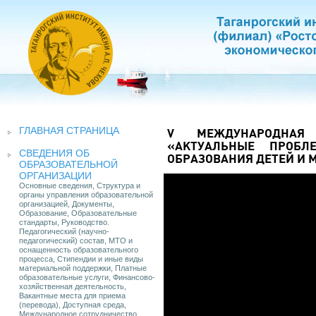
ГЛАВНАЯ СТРАНИЦА
V МЕЖДУНАРОДНАЯ 
«АКТУАЛЬНЫЕ ПРОБЛ
СВЕДЕНИЯ ОБ
ОБРАЗОВАНИЯ ДЕТЕЙ И
ОБРАЗОВАТЕЛЬНОЙ
ОРГАНИЗАЦИИ
Основные сведения, Структура и
органы управления образовательной
организацией, Документы,
Образование, Образовательные
стандарты, Руководство.
Педагогический (научно-
педагогический) состав, МТО и
оснащенность образовательного
процесса, Стипендии и иные виды
материальной поддержки, Платные
образовательные услуги, Финансово-
хозяйственная деятельность,
Вакантные места для приема
(перевода), Доступная среда,
Международное сотрудничество