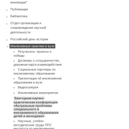
инновации"
Публикации
Библиотека
Отдел организации и
сопровождения научной
деятельности
Российский день истории
Инклюзивные практики в вузе
Результаты: проекты и
победы
Договоры о сотрудничестве,
дорожная карта взаимодействия
Социальные партнеры по
инклюзивному образованию
Презентации об инклюзивном
образовании в вузе
Видеогалерея
Инклюзивные мероприятия
Ежегодная научно-
практическая конференция
«Актуальные проблемы
специального и
инклюзивного образования
детей и молодежи»
Научные, учебно-
методические труды ППС
института по инклюзивному