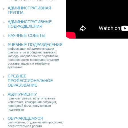
АДМИНИСТРАТИВНАЯ
ГРУППА
АДМИНИСТРАТИВНЫЕ
ПОДРАЗДЕЛЕНИЯ
НАУЧНЫЕ СОВЕТЫ
УЧЕБНЫЕ ПОДРАЗДЕЛЕНИЯ
информация об администрации
факультетов и общеинститутских
кафедр, направлениях подготовки,
профессорско-преподавательском
составе, адреса и телефоны
деканатов
СРЕДНЕЕ
ПРОФЕССИОНАЛЬНОЕ
ОБРАЗОВАНИЕ
АБИТУРИЕНТУ
правила приема, вступительные
испытания, конкурсная ситуация,
проходной балл, довузовская
подготовка
ОБУЧАЮЩЕМУСЯ
расписание, студенческий профсоюз,
воспитательная работа