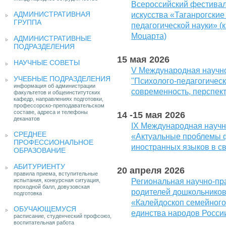
Всероссийский фестивал
АДМИНИСТРАТИВНАЯ
искусства «Таганрогские
ГРУППА
педагогической науки» (
Моцарта)
АДМИНИСТРАТИВНЫЕ
ПОДРАЗДЕЛЕНИЯ
15 мая 2026
НАУЧНЫЕ СОВЕТЫ
V Международная научн
УЧЕБНЫЕ ПОДРАЗДЕЛЕНИЯ
"Психолого-педагогическ
информация об администрации
современность, перспек
факультетов и общеинститутских
кафедр, направлениях подготовки,
профессорско-преподавательском
составе, адреса и телефоны
14 -15 мая 2026
деканатов
IX Международная научн
СРЕДНЕЕ
«Актуальные проблемы 
ПРОФЕССИОНАЛЬНОЕ
иностранных языков в с
ОБРАЗОВАНИЕ
АБИТУРИЕНТУ
20 апреля 2026
правила приема, вступительные
испытания, конкурсная ситуация,
Региональная научно-пр
проходной балл, довузовская
родителей дошкольнико
подготовка
«Калейдоскоп семейного
ОБУЧАЮЩЕМУСЯ
единства народов Росси
расписание, студенческий профсоюз,
воспитательная работа