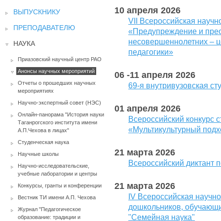
10 апреля 2026
ВЫПУСКНИКУ
VII Всероссийская науч
ПРЕПОДАВАТЕЛЮ
«Предупреждение и пре
несовершеннолетних – ц
НАУКА
педагогики»
Приазовский научный центр РАО
Анонсы научных мероприятий
06 -11 апреля 2026
Отчеты о прошедших научных
69-я внутривузовская с
мероприятиях
Научно-экспертный совет (НЭС)
01 апреля 2026
Онлайн-панорама "История науки
Всероссийский конкурс с
Таганрогского института имени
«Мультикультурный подх
А.П.Чехова в лицах"
Студенческая наука
21 марта 2026
Научные школы
Всероссийский диктант 
Научно-исследовательские,
учебные лаборатории и центры
21 марта 2026
Конкурсы, гранты и конференции
IV Всероссийская научн
Вестник ТИ имени А.П. Чехова
дошкольников, обучающи
Журнал "Педагогическое
"Семейная наука"
образование: традиции и