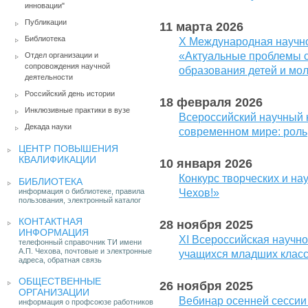
инновации"
Публикации
11 марта 2026
Библиотека
X Международная научн
«Актуальные проблемы с
Отдел организации и
сопровождения научной
образования детей и мо
деятельности
Российский день истории
18 февраля 2026
Инклюзивные практики в вузе
Всероссийский научный 
Декада науки
современном мире: роль
ЦЕНТР ПОВЫШЕНИЯ
КВАЛИФИКАЦИИ
10 января 2026
Конкурс творческих и на
БИБЛИОТЕКА
информация о библиотеке, правила
Чехов!»
пользования, электронный каталог
КОНТАКТНАЯ
28 ноября 2025
ИНФОРМАЦИЯ
XI Всероссийская научн
телефонный справочник ТИ имени
А.П. Чехова, почтовые и электронные
учащихся младших класс
адреса, обратная связь
ОБЩЕСТВЕННЫЕ
26 ноября 2025
ОРГАНИЗАЦИИ
Вебинар осенней сессии
информация о профсоюзе работников