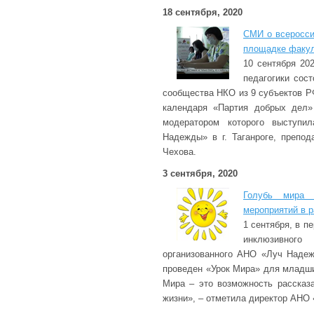
18 сентября, 2020
СМИ о всеросси
площадке факул
10 сентября 20
педагогики сос
сообщества НКО из 9 субъектов Р
календаря «Партия добрых дел»
модератором которого выступи
Надежды» в г. Таганроге, препо
Чехова.
3 сентября, 2020
Голубь мира 
мероприятий в р
1 сентября, в п
инклюзивног
организованного АНО «Луч Надеж
проведен «Урок Мира» для младши
Мира – это возможность рассказ
жизни», – отметила директор АНО 