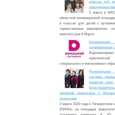
классах для д
праздничные ме
5 марта в МАО
областной инновационной площадки
в классах для детей с аутизмо
торжественные мероприятия, п
женского дня 8 Марта.
Конференция
телевизионная с
Видеоматериал
практическо
специального и инклюзивного обра
Региональная
системы помощ
развития: опыт
Благотворите
лечебной педагогики» (г. Москв
педагогики
3 марта 2020 года в Таганрогском
(РИНХ)» на площадке факультет
поддержке директора А. Ю. Г