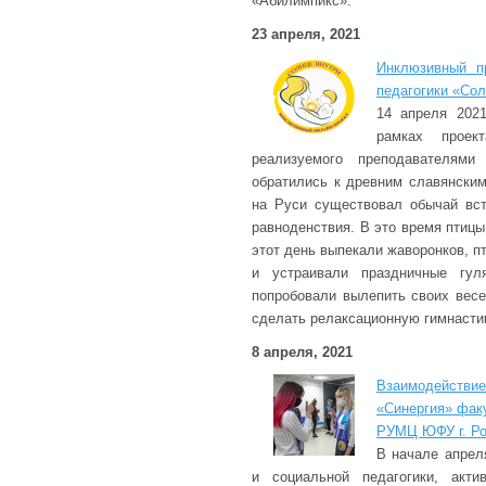
«Абилимпикс».
23 апреля, 2021
Инклюзивный п
педагогики «Сол
14 апреля 2021
рамках проек
реализуемого преподавателями
обратились к древним славянским
на Руси существовал обычай вст
равноденствия. В это время птицы
этот день выпекали жаворонков, п
и устраивали праздничные гул
попробовали вылепить своих весе
сделать релаксационную гимнастик
8 апреля, 2021
Взаимодейств
«Синергия» факу
РУМЦ ЮФУ г. Ро
В начале апрел
и социальной педагогики, акти