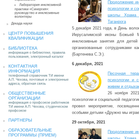
Продолжение ин
Лаборатория инклюзивной
психологии и с
практики «Синергия»:
руководство и инклюзивные
школы Храма 
волонтеры
Таганрога
Декада науки
5 декабря 2021 года, в День вол
ЦЕНТР ПОВЫШЕНИЯ
Иерусалимской иконы Божьей М
КВАЛИФИКАЦИИ
инклюзивные занятия для детей
организованные сотрудниками 
БИБЛИОТЕКА
информация о библиотеке, правила
(Бартенева С.Э.).
пользования, электронный каталог
6 декабря, 2021
КОНТАКТНАЯ
ИНФОРМАЦИЯ
Песочная тер
телефонный справочник ТИ имени
А.П. Чехова, почтовые и электронные
психологии и с
адреса, обратная связь
живем и отдыха
ОБЩЕСТВЕННЫЕ
26 ноября 2021
ОРГАНИЗАЦИИ
психологии и социальной педагог
информация о профсоюзе работников
провел мероприятие, посвященн
ТИ имени А.П. Чехова, студенческом
профсоюзе
особыми детьми «Дружно мы играе
ПАРТНЕРЫ
29 октября, 2021
ОБРАЗОВАТЕЛЬНЫЕ
Продолжение ин
ПРОГРАММЫ (ПРИЕМ)
школы Храма 