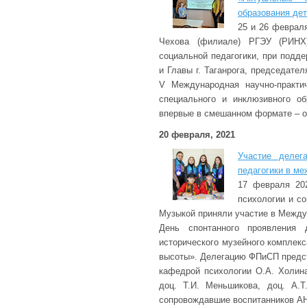
образования де
25 и 26 февраля
Чехова (филиале) РГЭУ (РИНХ
социальной педагогики, при подд
и Главы г. Таганрога, председате
V Международная научно-практи
специального и инклюзивного о
впервые в смешанном формате – offl
20 февраля, 2021
Участие делег
педагогики в м
17 февраля 202
психологии и со
Музыкой приняли участие в Между
День спонтанного проявления 
исторического музейного комплек
высоты». Делегацию ФПиСП предст
кафедрой психологии О.А. Холина
доц. Т.И. Меньшикова, доц. А.Т
сопровождавшие воспитанников А