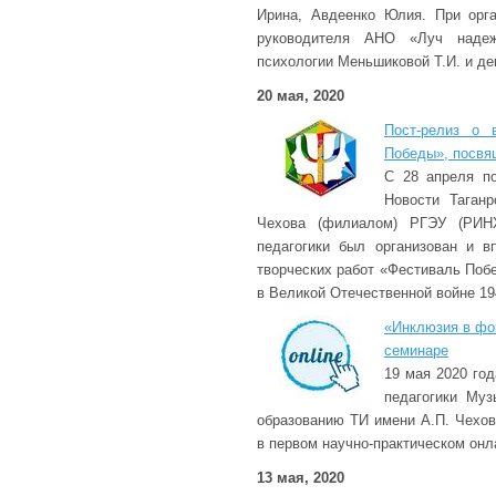
Ирина, Авдеенко Юлия. При орга
руководителя АНО «Луч надеж
психологии Меньшиковой Т.И. и де
20 мая, 2020
Пост-релиз о 
Победы», посвя
С 28 апреля п
Новости Таганр
Чехова (филиалом) РГЭУ (РИНХ
педагогики был организован и в
творческих работ «Фестиваль Поб
в Великой Отечественной войне 194
«Инклюзия в фок
семинаре
19 мая 2020 го
педагогики Муз
образованию ТИ имени А.П. Чехов
в первом научно-практическом онл
13 мая, 2020