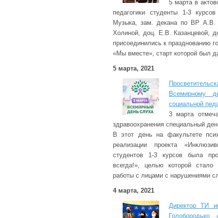
5 марта в акто
педагогики студенты 1-3 курсо
Музыка, зам. декана по ВР А.В.
Холиной, доц. Е.В. Казанцевой, д
присоединились к празднованию г
«Мы вместе», старт которой был да
5 марта, 2021
Просветительс
Всемирному д
социальной педа
3 марта отмеч
здравоохранения специальный ден
В этот день на факультете псих
реализации проекта «Инклюзив
студентов 1-3 курсов была пр
всегда!», целью которой стало
работы с лицами с нарушениями с
4 марта, 2021
Директор ТИ и
Голобородько