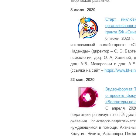
творческое развитие.
8 июля, 2020
Старт инклюзи
организованног
гранта БФ «Син
6 июля 2020 г.
инклюзивный онлайн-проект «
Надежды» (директор – С. Э. Барт
психологии: доц. О. А. Холиной, д
доц. А.В. Макаровым и доц. А.Е
(ссылка на сайт –
https://www.bf-si
22 мая, 2020
Видео-формат Т
о проекте факу
«Волонтеры на 
С апреля 2020
педагогики реализует новый дист
оказания психолого-педагогич
нуждающимся в помощи. Активным
Калугин Никита, бакалавры Петр