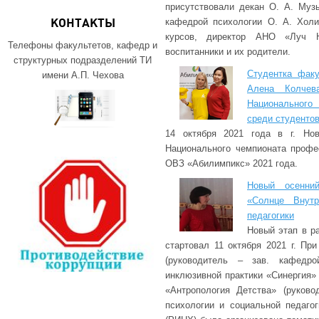
присутствовали декан О. А. Музы
кафедрой психологии О. А. Холи
КОНТАКТЫ
курсов, директор АНО «Луч Н
Телефоны факультетов, кафедр и
воспитанники и их родители.
структурных подразделений ТИ
Студентка факу
имени А.П. Чехова
Алена Колчев
Национального
среди студенто
14 октября 2021 года в г. Нов
Национального чемпионата профе
ОВЗ «Абилимпикс» 2021 года.
Новый осенний
«Солнце Внутр
педагогики
Новый этап в р
стартовал 11 октября 2021 г. Пр
(руководитель – зав. кафедро
инклюзивной практики «Синергия» 
«Антропология Детства» (руково
психологии и социальной педаго