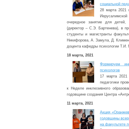
социальной педа
28 марта 2021
Иерусалимской 
очередное занятие для детей
(директор – С.Э. Бартенева), в п
студенты и магистранты факульте
Никифорова, А. Замула, Д. Климен
доцента кафедры психологии Т.И.
18 марта, 2021
Формируем ин
психологов
17 марта 2021 
педагогики про
к Неделе инклюзивного образов
годовщине создания Центра «Антроп
11 марта, 2021
Акция «Оранжев
годовщины всер
на факультете п