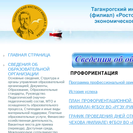
ГЛАВНАЯ СТРАНИЦА
СВЕДЕНИЯ ОБ
ОБРАЗОВАТЕЛЬНОЙ
ПРОФОРИЕНТАЦИЯ
ОРГАНИЗАЦИИ
Основные сведения, Структура и
органы управления образовательной
Программа профессиональной орие
организацией, Документы,
Образование, Образовательные
История успеха
стандарты, Руководство.
Педагогический (научно-
ПЛАН ПРОФОРИЕНТАЦИОННОЙ Р
педагогический) состав, МТО и
оснащенность образовательного
(ФИЛИАЛА) ФГБОУ ВО «РГЭУ (РИ
процесса, Стипендии и иные виды
материальной поддержки, Платные
ГРАФИК ПРОВЕДЕНИЯ ДНЕЙ ОТ
образовательные услуги, Финансово-
хозяйственная деятельность,
ЧЕХОВА (ФИЛИАЛЕ) ФГБОУ ВО «РГ
Вакантные места для приема
(перевода), Доступная среда,
Международное сотрудничество