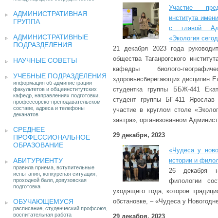
Участие пред
АДМИНИСТРАТИВНАЯ
института имени
ГРУППА
с главой Адм
АДМИНИСТРАТИВНЫЕ
«Экология сего
ПОДРАЗДЕЛЕНИЯ
21 декабря 2023 года руководит
общества Таганрогского институт
НАУЧНЫЕ СОВЕТЫ
кафедры биолого-географи
УЧЕБНЫЕ ПОДРАЗДЕЛЕНИЯ
здоровьесберегающих дисципин Е
информация об администрации
студентка группы ББЖ-441 Екат
факультетов и общеинститутских
кафедр, направлениях подготовки,
студент группы БГ-411 Ярослав
профессорско-преподавательском
составе, адреса и телефоны
участие в круглом столе «Эколо
деканатов
завтра», организованном Администр
СРЕДНЕЕ
29 декабря, 2023
ПРОФЕССИОНАЛЬНОЕ
ОБРАЗОВАНИЕ
«Чудеса у ново
АБИТУРИЕНТУ
истории и фило
правила приема, вступительные
26 декабря н
испытания, конкурсная ситуация,
проходной балл, довузовская
филологии сос
подготовка
уходящего года, которое традици
ОБУЧАЮЩЕМУСЯ
обстановке, – «Чудеса у Новогодне
расписание, студенческий профсоюз,
воспитательная работа
29 декабря, 2023