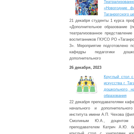
Театрализо
«Новогодние ф
Таганрогского 
21 декабря студенты 1 курса про
«Дополнительное образование (пе
театрализованное представление
воспитанников ГКУСО РО «Таганр
3». Мероприятие подготовлено п
кафедры педагогики дошк
дополнительного
26 декабря, 2023
Круглый стол с
искусства г. Та
дошкольного, н
образования
22 декабря преподавателями кафе
начального и дополнительного 
института имени А.П. Чехова (фи
Смолиным Ю.А., доцентом 
преподавателем Катрич А.Ю. б
круглый стол с учителями изоб