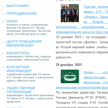
ВЫПУСКНИКУ
Участие делега
имени А.П. Ч
ПРЕПОДАВАТЕЛЮ
«Донбасс. Запо
НАУКА
во Второй м
Конкурсы и гранты, конференции,
методическое сопровождение 
Вестник ТИ имени А.П. Чехова,
публикации, библиотека, Чеховский
образовательного модуля «Без сро
центр, Российский день истории
23 декабря 2023 г. на площадке
ЦЕНТР ПОВЫШЕНИЯ
проектной сессии «Донбасс, Запо
КВАЛИФИКАЦИИ
во Второй мировой войне: учебно
регионального компонента образо
БИБЛИОТЕКА
информация о библиотеке, правила
давности».
пользования, электронный каталог
29 декабря, 2023
КОНТАКТНАЯ
ИНФОРМАЦИЯ
Члены клуб
телефонный справочник ТИ имени
реконструкци
А.П. Чехова, почтовые и электронные
адреса, обратная связь
филологии «С
региональном патриотическом фор
ОБЩЕСТВЕННЫЕ
ОРГАНИЗАЦИИ
По инициативе директора Таганро
информация о профсоюзе работников
Чехова (филиала) РГЭУ (РИНХ), 
ТИ имени А.П. Чехова, студенческом
профсоюзе
Таганрога VII созыва А.Ю. Голоб
исторической реконструкции фак