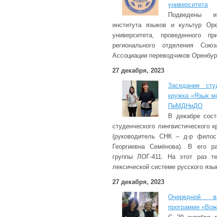
университета
Подведены и
института языков и культур Оре
университета, проведенного пр
регионального отделения Сою
Ассоциации переводчиков Оренбур
27 декабря, 2023
Заседание студ
кружка «Язык м
ПиМДНиДО
В декабре сост
студенческого лингвистического 
(руководитель СНК – д-р филос
Георгиевна Семёнова). В его р
группы ЛОГ-411. На этот раз т
лексической системе русского язы
27 декабря, 2023
Очередной 
программе «Вож