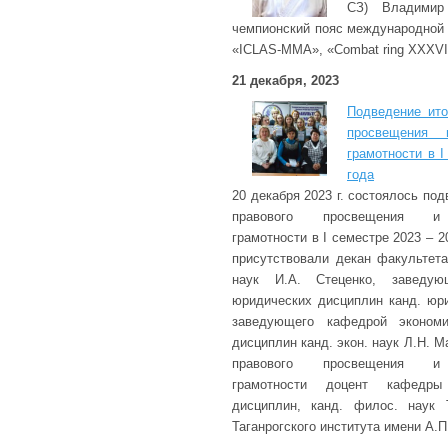
СЗ) Владимир
чемпионский пояс международной 
«ICLAS-MMA», «Combat ring XXXVI
21 декабря, 2023
Подведение ито
просвещения и
грамотности в I
года
20 декабря 2023 г. состоялось по
правового просвещения и ф
грамотности в I семестре 2023 – 2
присутствовали декан факультета
наук И.А. Стеценко, заведую
юридических дисциплин канд. юри
заведующего кафедрой экономи
дисциплин канд. экон. наук Л.Н. 
правового просвещения и ф
грамотности доцент кафедры
дисциплин, канд. филос. наук 
Таганрогского института имени А.П