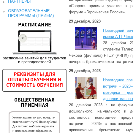
ПАРТНЕРЫ
«Сварог» приняли участие в ре
ОБРАЗОВАТЕЛЬНЫЕ
форуме «Героическая Россия».
ПРОГРАММЫ (ПРИЕМ)
29 декабря, 2023
РАСПИСАНИЕ
Новогодний ве
имени А.П. Чех
28 декабря 2
студенты Таганр
Чехова (филиала) РГЭУ (РИНХ) п
расписание занятий для студентов
вечере в Драматическом театре им
и преподавателей
29 декабря, 2023
РЕКВИЗИТЫ ДЛЯ
Новогоднее пре
ОПЛАТЫ ОБУЧЕНИЯ И
СТОИМОСТЬ ОБУЧЕНИЯ
встречи - 2023
методики дош
дополнительног
ОБЩЕСТВЕННАЯ
26 декабря 2023 г. на факульт
ПРИЕМНАЯ
дошкольного, на¬чального и до
состоялось новогоднее предст
встречи – 2023» с постановкой
приключения бременских музы