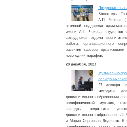
Поздравительны
Волонтеры Таг
А.П. Чехова (
активной поддержке администрац
имени А.П. Чехова, студентов и
сотрудников отдела воспитател
работы, организационного соп
развития карьеры организовали
новогодний марафон.
28 декабря, 2023
Музыкально-пр
полифонической
27 декабря на
методики дош
дополнительного образования сос
полифонической музыки», кот
кафедры педагогики дошк
дополнительного образования Лю
и Мария Сергеевна Дядченко. В 
полифонические пьесы композ