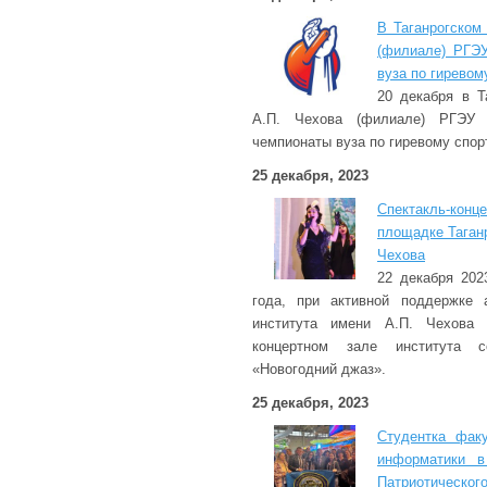
В Таганрогском
(филиале) РГЭ
вуза по гиревом
20 декабря в Т
А.П. Чехова (филиале) РГЭУ 
чемпионаты вуза по гиревому спорт
25 декабря, 2023
Спектакль-кон
площадке Таганр
Чехова
22 декабря 202
года, при активной поддержке а
института имени А.П. Чехова
концертном зале института со
«Новогодний джаз».
25 декабря, 2023
Студентка факу
информатики в
Патриотическо