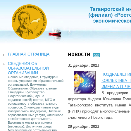
ГЛАВНАЯ СТРАНИЦА
НОВОСТИ
все
СВЕДЕНИЯ ОБ
31 декабря, 2023
ОБРАЗОВАТЕЛЬНОЙ
ОРГАНИЗАЦИИ
ПОЗДРАВЛЕ
Основные сведения, Структура и
КОЛЛЕКТИВА Т
органы управления образовательной
организацией, Документы,
ИМЕНИ А.П. Ч
Образование, Образовательные
стандарты, Руководство.
В преддверии 
Педагогический (научно-
директора Андрея Юрьевича Голо
педагогический) состав, МТО и
оснащенность образовательного
Таганрогского института имени 
процесса, Стипендии и иные виды
(РИНХ) приходят многочисленные
материальной поддержки, Платные
образовательные услуги, Финансово-
счастливого Нового года.
хозяйственная деятельность,
Вакантные места для приема
29 декабря, 2023
(перевода), Доступная среда,
Международное сотрудничество