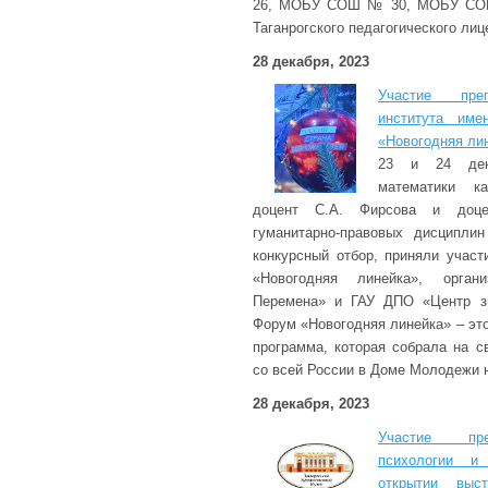
26, МОБУ СОШ № 30, МОБУ С
Таганрогского педагогического лиц
28 декабря, 2023
Участие преп
института им
«Новогодняя ли
23 и 24 дека
математики ка
доцент С.А. Фирсова и доц
гуманитарно-правовых дисциплин
конкурсный отбор, приняли учас
«Новогодняя линейка», орга
Перемена» и ГАУ ДПО «Центр зн
Форум «Новогодняя линейка» – эт
программа, которая собрала на с
со всей России в Доме Молодежи 
28 декабря, 2023
Участие пре
психологии и
открытии выс