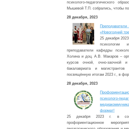
психолого-педагогического обра
Мышевой Т.П. собрались, чтобы п
28 декабря, 2023
Преподаватели 
«Новогодний тр
25 декабря 2023
психологии и
преподаватели кафедры психол
Холина и доц. А.В. Макаров – ор
курсов очной, очно-заочной 
бакалавриата и магистрантов 
посвящённую итогам 2023 г., в фор
28 декабря, 2023
Профориентаци
психолого-пед
медиакоммуни
формат!
25 декабря 2023 г. в сос
профориентационное меропри
педагогического образования и м