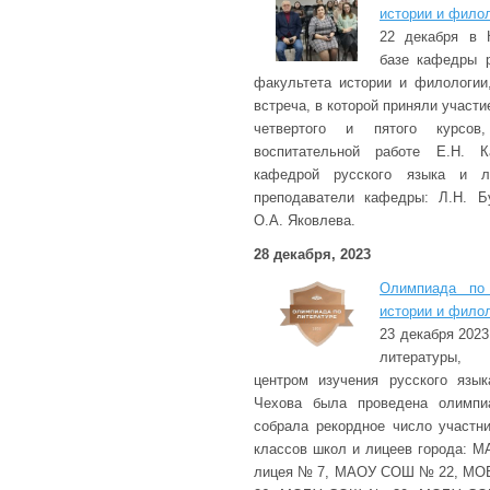
истории и фило
22 декабря в 
базе кафедры р
факультета истории и филологии
встреча, в которой приняли участ
четвертого и пятого курсов
воспитательной работе Е.Н. К
кафедрой русского языка и ли
преподаватели кафедры: Л.Н. Бу
О.А. Яковлева.
28 декабря, 2023
Олимпиада по 
истории и фило
23 декабря 2023
литературы, 
центром изучения русского язы
Чехова была проведена олимпиа
собрала рекордное число участн
классов школ и лицеев города:
лицея № 7, МАОУ СОШ № 22, М