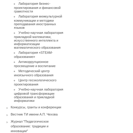
Лаборатория бизнес-
проектирования и финансовой
грамотности
Лаборатория межкультурной
коммуникации и методики
преподавания иностранных
языков
Учебно-научная лаборатория
прикладной математики,
искусственного интеллекта и
информатизации
математического образования
Лаборатория «STEAM-
образование»
Антикоррупционное
просвещение и воспитание
Методический центр
иноязычного образования
Центр геоэкологического
проектирования
Учебно-научная лаборатория
цифровой трансформации
образования и прикладной
информатики
Конкурсы, гранты и конференции
Вестник ТИ имени А.П. Чехова
Журнал "Педагогическое
образование: традиции и
инновации"