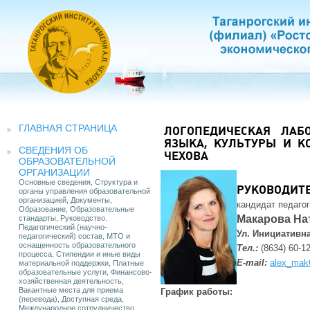
ГЛАВНАЯ СТРАНИЦА
ЛОГОПЕДИЧЕСКАЯ ЛАБ
ЯЗЫКА, КУЛЬТУРЫ И К
СВЕДЕНИЯ ОБ
ЧЕХОВА
ОБРАЗОВАТЕЛЬНОЙ
ОРГАНИЗАЦИИ
Основные сведения, Структура и
РУКОВОДИТ
органы управления образовательной
организацией, Документы,
кандидат педагог
Образование, Образовательные
Макарова На
стандарты, Руководство.
Педагогический (научно-
Ул. Инициативная
педагогический) состав, МТО и
оснащенность образовательного
Тел.:
(8634) 60-1
процесса, Стипендии и иные виды
E-mail:
alex_mak
материальной поддержки, Платные
образовательные услуги, Финансово-
хозяйственная деятельность,
Вакантные места для приема
График работы:
(перевода), Доступная среда,
Международное сотрудничество