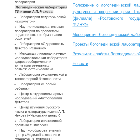
лаборатория
Положение о логопедической лаб
Логопедическая лаборатория
культуры и коррекции речи Таг
ТИ имени А.П. Чехова
Лаборатория педагогической
(филиала) «Ростовского госуд
наукометрии
(РИНХ)»
Научно-исследовательская
лаборатория по проблемам
Мероприятия Логопедической лабо
педагогического образования
родителей
Лаборатория «Одаренность.
Проекты Логопедической лаборато
Детство. Развитие»
Междисциплинарная научно-
Результаты работы Логопедическо
исследовательская лаборатория
здоровьесбережения и
Новости
активации резервных
возможностей человека
Лаборатория экологической и
техносферной безопасности
Лаборатория «Особый
ребенок»
Центр междисциплинарных
исследований «Антропология
Детства»
Центр изучения русского
языка и литературы имени А.П.
Чехова («Чеховский центр»)
Лаборатория инклюзивной
практики «Синергия»
Научно-образовательный
центр «Медиаобразование и
медиакомпетентность»