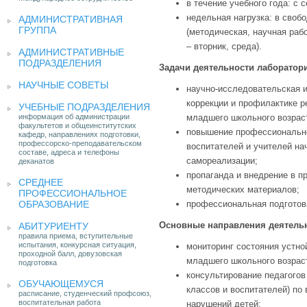
в течение учебного года: с 
недельная нагрузка: в свобо
АДМИНИСТРАТИВНАЯ
ГРУППА
(методическая, научная рабо
– вторник, среда).
АДМИНИСТРАТИВНЫЕ
ПОДРАЗДЕЛЕНИЯ
Задачи деятельности лаборатор
НАУЧНЫЕ СОВЕТЫ
научно-исследовательская и
коррекции и профилактике 
УЧЕБНЫЕ ПОДРАЗДЕЛЕНИЯ
информация об администрации
младшего школьного возрас
факультетов и общеинститутских
повышение профессионально
кафедр, направлениях подготовки,
профессорско-преподавательском
воспитателей и учителей на
составе, адреса и телефоны
самореализации;
деканатов
пропаганда и внедрение в п
СРЕДНЕЕ
методических материалов;
ПРОФЕССИОНАЛЬНОЕ
ОБРАЗОВАНИЕ
профессиональная подготов
Основные направления деятельн
АБИТУРИЕНТУ
правила приема, вступительные
испытания, конкурсная ситуация,
мониторинг состояния устно
проходной балл, довузовская
младшего школьного возрас
подготовка
консультирование педагогов
ОБУЧАЮЩЕМУСЯ
классов и воспитателей) по
расписание, студенческий профсоюз,
воспитательная работа
нарушений детей;