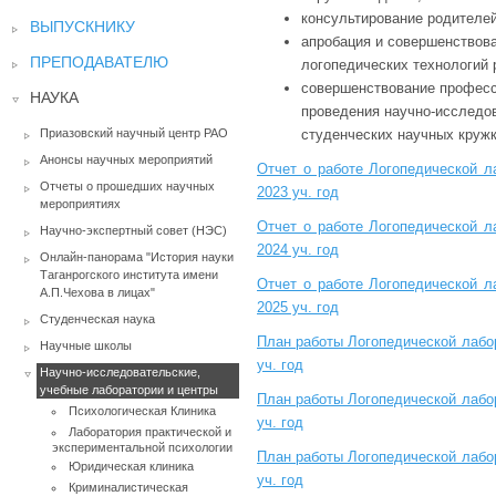
консультирование родителей
ВЫПУСКНИКУ
апробация и совершенствов
ПРЕПОДАВАТЕЛЮ
логопедических технологий
совершенствование професс
НАУКА
проведения научно-исследо
Приазовский научный центр РАО
студенческих научных кружк
Анонсы научных мероприятий
Отчет о работе Логопедической л
Отчеты о прошедших научных
2023 уч. год
мероприятиях
Отчет о работе Логопедической л
Научно-экспертный совет (НЭС)
2024 уч. год
Онлайн-панорама "История науки
Таганрогского института имени
Отчет о работе Логопедической л
А.П.Чехова в лицах"
2025 уч. год
Студенческая наука
План работы Логопедической лабор
Научные школы
уч. год
Научно-исследовательские,
учебные лаборатории и центры
План работы Логопедической лабор
Психологическая Клиника
уч. год
Лаборатория практической и
экспериментальной психологии
План работы Логопедической лабор
Юридическая клиника
уч. год
Криминалистическая