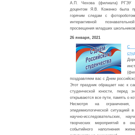
А.П. Чехова (филиала) РГЭУ (
доцентом Я.В. Коженко была п
горячим следам с фотороботом
интерактивной познаватель
просвещения младших школьников
26 января, 2021
С 
сту
Дор
инс
(ф
поздравляем вас с Днем российско
Этот праздник обращает нас к с
студенческой юности, перед э
открываются все пути, память о к
Несмотря на ограничения,
эпидемиологической ситуацией в
научно-исследовательских, науч
творческих мероприятий в онл
событийного наполнения жиз