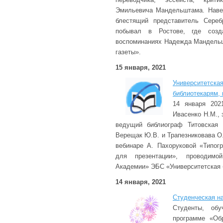
Эмильевича Мандельштама. Навер
блестящий представитель Сереб
побывал в Ростове, где созд
воспоминаниях Надежда Мандельш
газеты».
15 января, 2021
Университетска
библиотекарям,
14 января 202
Ивасенко Н.М., 
ведущий библиограф Титовская 
Верещак Ю.В. и Трапезниковава О.
вебинаре А. Пахоруковой «Типог
для презентации», проводимо
Академии» ЭБС «Университетская 
14 января, 2021
Студенческая н
Студенты, обу
программе «Об