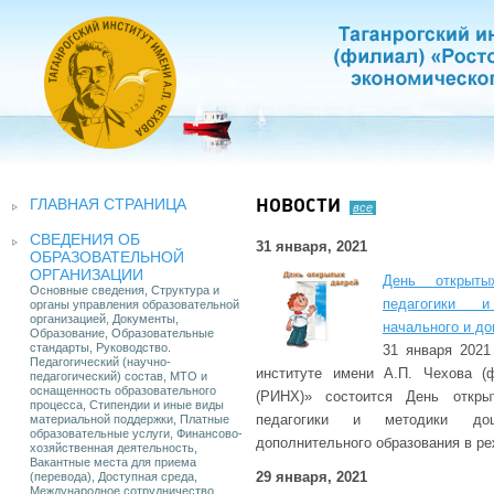
ГЛАВНАЯ СТРАНИЦА
НОВОСТИ
все
СВЕДЕНИЯ ОБ
31 января, 2021
ОБРАЗОВАТЕЛЬНОЙ
ОРГАНИЗАЦИИ
День открыты
Основные сведения, Структура и
педагогики и
органы управления образовательной
организацией, Документы,
начального и до
Образование, Образовательные
стандарты, Руководство.
31 января 2021
Педагогический (научно-
институте имени А.П. Чехова 
педагогический) состав, МТО и
оснащенность образовательного
(РИНХ)» состоится День откры
процесса, Стипендии и иные виды
педагогики и методики дош
материальной поддержки, Платные
образовательные услуги, Финансово-
дополнительного образования в ре
хозяйственная деятельность,
Вакантные места для приема
29 января, 2021
(перевода), Доступная среда,
Международное сотрудничество