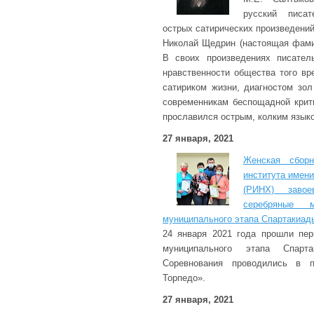
русский писат
острых сатирических произведени
Николай Щедрин (настоящая фами
В своих произведениях писате
нравственности общества того вр
сатириком жизни, диагностом зол
современникам беспощадной крит
прославился острым, колким язык
27 января, 2021
Женская сборн
института имен
(РИНХ) заво
серебряные 
муниципального этапа Спартакиады
24 января 2021 года прошли пер
муниципального этапа Спар
Соревнования проводились в п
Торпедо».
27 января, 2021