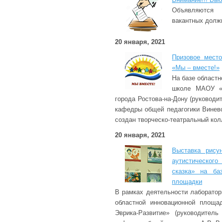
Объявляютс
вакантных долж
20 января, 2021
Призовое мест
«Мы – вместе!»
На базе област
школе МАОУ «Ш
города Ростова-на-Дону (руководит
кафедры общей педагогики Виневск
создан творческо-театральный кол
20 января, 2021
Выставка рису
аутистическог
сказка» на ба
площадки
В рамках деятельности лаборатор
областной инновационной пло
Эврика-Развитие» (руководитель