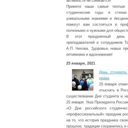
активности не снижается!
Примите наши самые теплые п
студенческие годы в стенах
уникальными знаниями и бесцен
помогут вам состояться в проф
полезными и нужными для общест
В этот праздничный день
преподавателей и сотрудников Та
А.П. Чехова. Здоровья, новых п
оптимизма и вдохновения!
25 января, 2021
День студента
права
25 января отме
отыскать в Рос
существовании Дня студента и н
25 января. Указ Президента Росси
«О Дне российского студенчес
«профессиональный» праздник рос
на то, что история праздника сво
прошлое, традиции сохранились и 