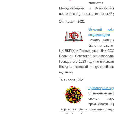
являются а
Международных и Всероссийск
постоянно подтверждают высокий у
14 января, 2021
95-летий юб
энциклопедии
Начало Большо
было положено 
ЦК ВКП(б) и Президиума ЦИК ССС
Большой Советской энциклопеди
Госиздате в 1923 году по инициа
Шмидта (который в дальнейшем
издания).
14 января, 2021
Рукотворные чу
С незапамятны
своими наро
промыслами. П
творчества. Вещи, которыми люди