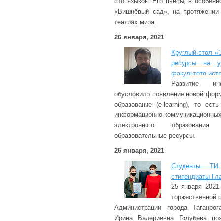
сто языков. Его пьесы, в особенн
«Вишнёвый сад», на протяжении 
театрах мира.
26 января, 2021
Круглый стол «
ресурсы на у
факультете ист
Развитие инф
обусловило появление новой форм
образование (e-learning), то ес
информационно-коммуникацион
электронного образования
образовательные ресурсы.
26 января, 2021
Студенты Т
стипендиаты Гл
25 января 2021
торжественной 
Администрации города Таганро
Ирина Валериевна Голубева по