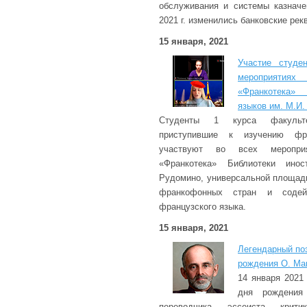
обслуживания и системы казначе
2021 г. изменились банковские рек
15 января, 2021
Участие студе
мероприяти
«Франкотека»
языков им. М.И
Студенты 1 курса факульте
приступившие к изучению фра
участвуют во всех мероприя
«Франкотека» Библиотеки ино
Рудомино, универсальной площад
франкофонных стран и содейс
французского языка.
15 января, 2021
Легендарный поэ
рождения О. Ма
14 января 2021
дня рождения 
переводчика, эссеиста, крити