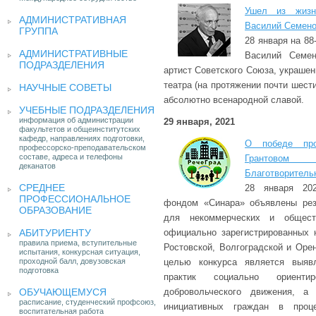
Ушел из жизн
АДМИНИСТРАТИВНАЯ
Василий Семено
ГРУППА
28 января на 88
АДМИНИСТРАТИВНЫЕ
Василий Семе
ПОДРАЗДЕЛЕНИЯ
артист Советского Союза, украшен
театра (на протяжении почти шести
НАУЧНЫЕ СОВЕТЫ
абсолютно всенародной славой.
УЧЕБНЫЕ ПОДРАЗДЕЛЕНИЯ
информация об администрации
29 января, 2021
факультетов и общеинститутских
кафедр, направлениях подготовки,
О победе про
профессорско-преподавательском
составе, адреса и телефоны
Грантовом
деканатов
Благотворитель
СРЕДНЕЕ
28 января 202
ПРОФЕССИОНАЛЬНОЕ
фондом «Синара» объявлены резу
ОБРАЗОВАНИЕ
для некоммерческих и обществ
АБИТУРИЕНТУ
официально зарегистрированных 
правила приема, вступительные
Ростовской, Волгоградской и Оре
испытания, конкурсная ситуация,
проходной балл, довузовская
целью конкурса является выяв
подготовка
практик социально ориенти
ОБУЧАЮЩЕМУСЯ
добровольческого движения, а
расписание, студенческий профсоюз,
инициативных граждан в проц
воспитательная работа