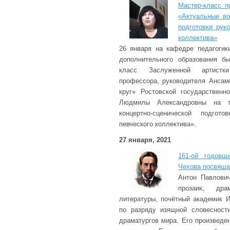
Мастер-класс п
«Актуальные во
подготовки рук
коллектива»
26 января на кафедре педагогик
дополнительного образования б
класс Заслуженной артистк
профессора, руководителя Ансам
круг» Ростовской государствен
Людмилы Александровны на т
концертно-сценической подгото
певческого коллектива».
27 января, 2021
161-ой годовщ
Чехова посвящ
Антон Павлович
прозаик, дра
литературы, почётный академик 
по разряду изящной словесност
драматургов мира. Его произведе