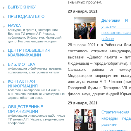
значимых проблем.
ВЫПУСКНИКУ
29 января, 2021
ПРЕПОДАВАТЕЛЮ
Делегация ТИ 
НАУКА
участие в
Конкурсы и гранты, конференции,
просветительск
Вестник ТИ имени А.П. Чехова,
публикации, библиотека, Чеховский
районе
центр, Российский день истории
28 января 2021 г. в Районном До
ЦЕНТР ПОВЫШЕНИЯ
состоялось открытие междунаро
КВАЛИФИКАЦИИ
выставки «Диалог памяти – путь
Люденшайд – города-побратимы), 
БИБЛИОТЕКА
информация о библиотеке, правила
Сальского района от немецко
пользования, электронный каталог
Модератором мероприятия высту
КОНТАКТНАЯ
института имени А.П. Чехова (фи
ИНФОРМАЦИЯ
Городской Думы г. Таганрога VII с
телефонный справочник ТИ имени
филол. наук, доцент Андрей Юрье
А.П. Чехова, почтовые и электронные
адреса, обратная связь
29 января, 2021
ОБЩЕСТВЕННЫЕ
ОРГАНИЗАЦИИ
Стратегическ
информация о профсоюзе работников
кафедры педаг
ТИ имени А.П. Чехова, студенческом
профсоюзе
развития 
профессиональн