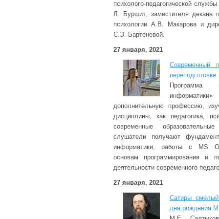
психолого-педагогической служб
Л. Буршит, заместителя декана
психологии А.В. Макарова и ди
С.Э. Бартеневой.
27 января, 2021
Современный п
переподготовке
Программа п
информатик
дополнительную профессию, изу
дисциплины, как педагогика, пс
современные образовательные
слушатели получают фундамент
информатики, работы с MS Offi
основам программирования и п
деятельности современного педаго
27 января, 2021
Сатиры смелый
дня рождения М
М.Е. Салтыков