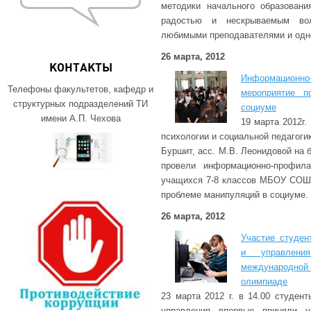
методики начального образовани
радостью и нескрываемым во
любимыми преподавателями и одн
26 марта, 2012
КОНТАКТЫ
Информационно
Телефоны факультетов, кафедр и
мероприятие п
структурных подразделений ТИ
социуме
имени А.П. Чехова
19 марта 2012г.
психологии и социальной педагоги
Буршит, асс. М.В. Леонидовой на
провели информационно-профила
учащихся 7-8 классов МБОУ СО
проблеме манипуляций в социуме.
26 марта, 2012
Участие студен
и управлен
международно
олимпиаде
23 марта 2012 г. в 14.00 студен
управления впервые приняли у