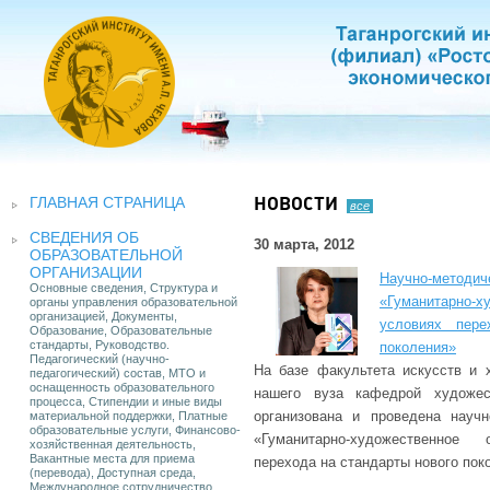
ГЛАВНАЯ СТРАНИЦА
НОВОСТИ
все
СВЕДЕНИЯ ОБ
30 марта, 2012
ОБРАЗОВАТЕЛЬНОЙ
ОРГАНИЗАЦИИ
Научно-мет
Основные сведения, Структура и
«Гуманитарно-х
органы управления образовательной
организацией, Документы,
условиях пере
Образование, Образовательные
стандарты, Руководство.
поколения»
Педагогический (научно-
На базе факультета искусств и 
педагогический) состав, МТО и
оснащенность образовательного
нашего вуза кафедрой художес
процесса, Стипендии и иные виды
организована и проведена научн
материальной поддержки, Платные
образовательные услуги, Финансово-
«Гуманитарно-художественное
хозяйственная деятельность,
Вакантные места для приема
перехода на стандарты нового пок
(перевода), Доступная среда,
Международное сотрудничество