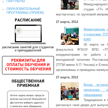
ПАРТНЕРЫ
Международног
ОБРАЗОВАТЕЛЬНЫЕ
студии «ТТ» И
ПРОГРАММЫ (ПРИЕМ)
мастер-класс по групповой импров
РАСПИСАНИЕ
27 марта, 2012
Межвузовские 
студентами ТГ
ЮФУ
26 марта на б
расписание занятий для студентов
факультета ФГБОУ ВПО «ТГ
и преподавателей
координаторами по работе 
молодежной политике Ростовско
РЕКВИЗИТЫ ДЛЯ
(ТГПИ имени А.П. Чехова) и Елен
ОПЛАТЫ ОБУЧЕНИЯ И
СТОИМОСТЬ ОБУЧЕНИЯ
организованы и проведены межвуз
27 марта, 2012
ОБЩЕСТВЕННАЯ
Вечер встреч
ПРИЕМНАЯ
педагогики 
образования
Традиционно в 
распахнул свои двери для выпуск