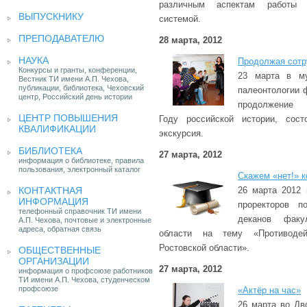
различным аспектам работы с
ВЫПУСКНИКУ
системой.
ПРЕПОДАВАТЕЛЮ
28 марта, 2012
НАУКА
Продолжая сот
Конкурсы и гранты, конференции,
23 марта в му
Вестник ТИ имени А.П. Чехова,
публикации, библиотека, Чеховский
палеонтологии 
центр, Российский день истории
продолжение 
ЦЕНТР ПОВЫШЕНИЯ
Году российской истории, сост
КВАЛИФИКАЦИИ
экскурсия.
БИБЛИОТЕКА
27 марта, 2012
информация о библиотеке, правила
пользования, электронный каталог
Скажем «нет!» к
КОНТАКТНАЯ
26 марта 2012 
ИНФОРМАЦИЯ
проректоров п
телефонный справочник ТИ имени
деканов факу
А.П. Чехова, почтовые и электронные
адреса, обратная связь
области на тему «Противодей
Ростовской области».
ОБЩЕСТВЕННЫЕ
ОРГАНИЗАЦИИ
27 марта, 2012
информация о профсоюзе работников
ТИ имени А.П. Чехова, студенческом
профсоюзе
«Актёр на час»
26 марта во Дв