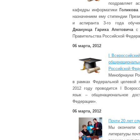
поздравляет ас
кафедры информатики
Голикова
назначением ему стипендии През
и аспиранта 3-го года обуче
Джанунца Гарика Апетовича
с 
Правительства Российской Федера
06 марта, 2012
I Всероссийски
общенационал
Российской Фед
Минобрнауки Ро
в рамках Федеральной целевой 
2012 году проводится I Всерос
язык – общенациональное дост
Федерации».
06 марта, 2012
Почти 20 лет с
Мы окончили ф
литературы почт