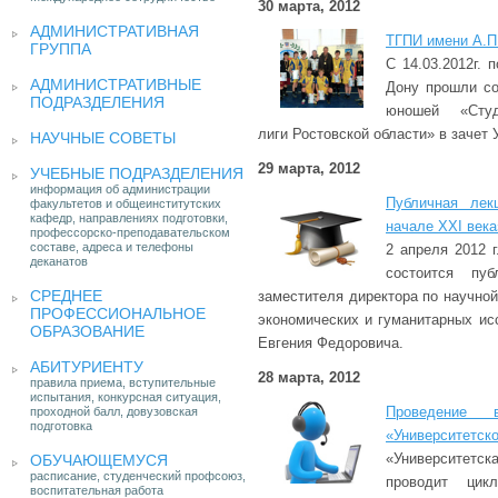
30 марта, 2012
АДМИНИСТРАТИВНАЯ
ТГПИ имени А.П
ГРУППА
С 14.03.2012г. п
АДМИНИСТРАТИВНЫЕ
Дону прошли со
ПОДРАЗДЕЛЕНИЯ
юношей «Студ
лиги Ростовской области» в зачет
НАУЧНЫЕ СОВЕТЫ
29 марта, 2012
УЧЕБНЫЕ ПОДРАЗДЕЛЕНИЯ
информация об администрации
Публичная лек
факультетов и общеинститутских
кафедр, направлениях подготовки,
начале XXI века
профессорско-преподавательском
составе, адреса и телефоны
2 апреля 2012 г
деканатов
состоится пу
СРЕДНЕЕ
заместителя директора по научной
ПРОФЕССИОНАЛЬНОЕ
экономических и гуманитарных и
ОБРАЗОВАНИЕ
Евгения Федоровича.
АБИТУРИЕНТУ
28 марта, 2012
правила приема, вступительные
испытания, конкурсная ситуация,
Проведение
проходной балл, довузовская
подготовка
«Университетско
«Университет
ОБУЧАЮЩЕМУСЯ
расписание, студенческий профсоюз,
проводит цик
воспитательная работа