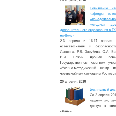
20 апреля, 2018
Повышение ква
кафедры естес
жизнедеятельно
методики дош
дополнительного образования в Г
на-Дону»
2-3 апреля и 16-17 апреля 
естествознания и безопасност
Лапшина, Р.В. Зарубина, О.А. Б
В.И. Божич прошли повы
Государственном казенном учре
«Учебно-методический центр 
чрезвычайным ситуациям Ростовск
20 апреля, 2018
Бесплатный дос
Со 2 апреля 201
нашему институ
доступ к кол
«Лань».