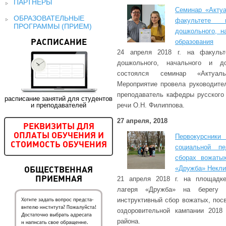
ПАРТНЕРЫ
Семинар «Актуа
ОБРАЗОВАТЕЛЬНЫЕ
факультете 
ПРОГРАММЫ (ПРИЕМ)
дошкольного, н
образования
РАСПИСАНИЕ
24 апреля 2018 г. на факульт
дошкольного, начального и до
состоялся семинар «Актуал
Мероприятие провела руководите
преподаватель кафедры русского 
расписание занятий для студентов
и преподавателей
речи О.Н. Филиппова.
27 апреля, 2018
РЕКВИЗИТЫ ДЛЯ
ОПЛАТЫ ОБУЧЕНИЯ И
Первокурсники
СТОИМОСТЬ ОБУЧЕНИЯ
социальной пе
сборах вожаты
«Дружба» Некли
ОБЩЕСТВЕННАЯ
21 апреля 2018 г. на площадке
ПРИЕМНАЯ
лагеря «Дружба» на берегу А
инструктивный сбор вожатых, пос
оздоровительной кампании 2018
района.