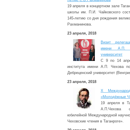
19 апреля в концертном зале Тага
школы им. П.И. Чайковского сос
145-летию со дня рождения велико
Рахманинова.
23 апреля, 2018
Визит делегац
имени А.П. 
университет
С 9 по 14 апре
института имени А.П. Чехова п
Дебреценский университет (Венгрия
23 апреля, 2018
Х Международ
«Молодёжные Че
19 апреля в Та
А.П.Чехова 
юбилейной Международной научн
Чеховские чтения в Таганроге».