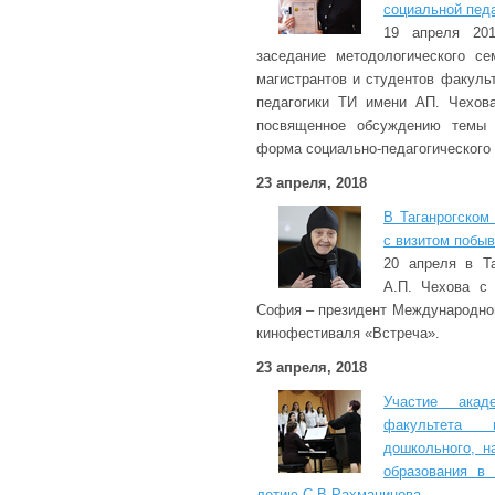
социальной педа
19 апреля 201
заседание методологического се
магистрантов и студентов факуль
педагогики ТИ имени АП. Чехов
посвященное обсуждению темы «
форма социально-педагогического 
23 апреля, 2018
В Таганрогском
с визитом побы
20 апреля в Та
А.П. Чехова с
София – президент Международног
кинофестиваля «Встреча».
23 апреля, 2018
Участие акад
факультета 
дошкольного, н
образования в 
летию С.В.Рахманинова