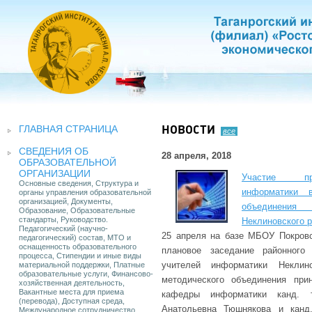
ГЛАВНАЯ СТРАНИЦА
НОВОСТИ
все
СВЕДЕНИЯ ОБ
28 апреля, 2018
ОБРАЗОВАТЕЛЬНОЙ
ОРГАНИЗАЦИИ
Участие пр
Основные сведения, Структура и
информатики в
органы управления образовательной
организацией, Документы,
объединения
Образование, Образовательные
стандарты, Руководство.
Неклиновского 
Педагогический (научно-
25 апреля на базе МБОУ Покров
педагогический) состав, МТО и
оснащенность образовательного
плановое заседание районного 
процесса, Стипендии и иные виды
учителей информатики Неклин
материальной поддержки, Платные
образовательные услуги, Финансово-
методического объединения при
хозяйственная деятельность,
Вакантные места для приема
кафедры информатики канд. т
(перевода), Доступная среда,
Анатольевна Тюшнякова и канд.
Международное сотрудничество