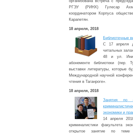
организована встреча с председ
РГЭУ (РИНХ) Гулесар Ахм
координатором Корпуса обществ
Карапетян.
18 апреля, 2018
Библиотечные в
С 17 апреля 
читальных зала
48 и ул. Иниц
абонементе библиотеки (пер. Т
выставки литературы, которые б
Международной научной конфере
чтения в Таганроге».
18 апреля, 2018
Занятия по о
криминалистиче
экономики и пра
14 апреля 201
криминалистики факультета эко
открытое занятие по теме 