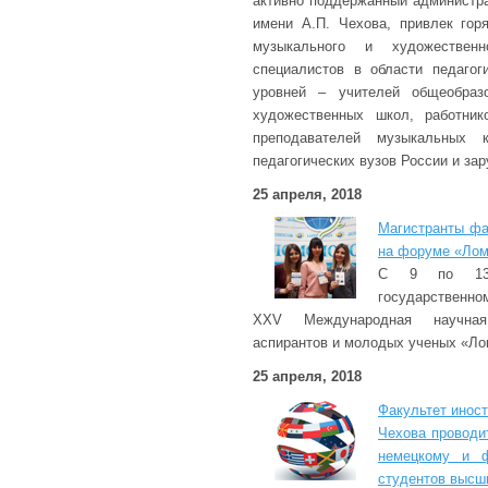
активно поддержанный администра
имени А.П. Чехова, привлек гор
музыкального и художественн
специалистов в области педагог
уровней – учителей общеобраз
художественных школ, работник
преподавателей музыкальных 
педагогических вузов России и за
25 апреля, 2018
Магистранты фа
на форуме «Лом
С 9 по 13 
государственн
XXV Международная научная
аспирантов и молодых ученых «Ло
25 апреля, 2018
Факультет инос
Чехова проводи
немецкому и ф
студентов высш