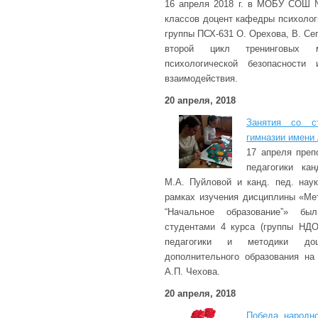
16 апреля 2018 г. в МОБУ СОШ 
классов доцент кафедры психолог
группы ПСХ-631 О. Орехова, В. Се
второй цикл тренинговых м
психологической безопасности
взаимодействия.
20 апреля, 2018
Занятия со с
гимназии имени 
17 апреля пре
педагогики ка
М.А. Пуйловой и канд. пед. нау
рамках изучения дисциплины «Ме
“Начальное образование”» бы
студентами 4 курса (группы НДО
педагогики и методики дош
дополнительного образования н
А.П. Чехова.
20 апреля, 2018
Победа народн