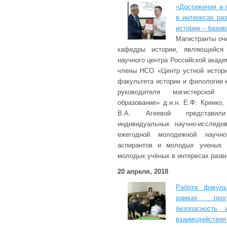
«Достижения и 
в интересах ра
истории – базо
Магистранты оч
кафедры истории, являющейся
научного центра Российской академи
члены НСО «Центр устной истори
факультета истории и филологии к
руководителя магистерской 
образование» д.и.н. Е.Ф. Кринко,
В.А. Агеевой представил
индивидуальных научно-исследо
ежегодной молодежной научно
аспирантов и молодых ученых 
молодых учёных в интересах разв
20 апреля, 2018
Работа факуль
рамках прог
безопасность 
взаимодействия