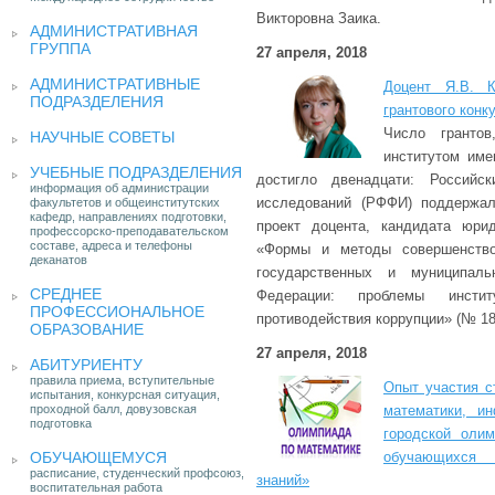
Викторовна Заика.
АДМИНИСТРАТИВНАЯ
ГРУППА
27 апреля, 2018
АДМИНИСТРАТИВНЫЕ
Доцент Я.В. К
ПОДРАЗДЕЛЕНИЯ
грантового кон
Число грантов
НАУЧНЫЕ СОВЕТЫ
институтом име
УЧЕБНЫЕ ПОДРАЗДЕЛЕНИЯ
достигло двенадцати: Российс
информация об администрации
исследований (РФФИ) поддержал
факультетов и общеинститутских
кафедр, направлениях подготовки,
проект доцента, кандидата юри
профессорско-преподавательском
составе, адреса и телефоны
«Формы и методы совершенство
деканатов
государственных и муниципаль
СРЕДНЕЕ
Федерации: проблемы инстит
ПРОФЕССИОНАЛЬНОЕ
противодействия коррупции» (№ 18-
ОБРАЗОВАНИЕ
27 апреля, 2018
АБИТУРИЕНТУ
правила приема, вступительные
Опыт участия с
испытания, конкурсная ситуация,
проходной балл, довузовская
математики, и
подготовка
городской оли
ОБУЧАЮЩЕМУСЯ
обучающихся 
расписание, студенческий профсоюз,
знаний»
воспитательная работа