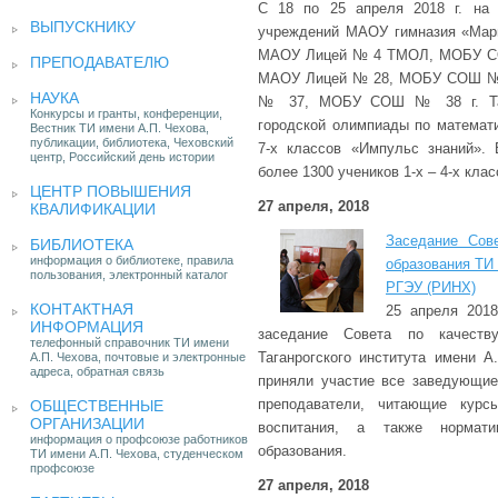
С 18 по 25 апреля 2018 г. на 
ВЫПУСКНИКУ
учреждений МАОУ гимназия «Ма
МАОУ Лицей № 4 ТМОЛ, МОБУ С
ПРЕПОДАВАТЕЛЮ
МАОУ Лицей № 28, МОБУ СОШ №
НАУКА
№ 37, МОБУ СОШ № 38 г. Тага
Конкурсы и гранты, конференции,
городской олимпиады по математ
Вестник ТИ имени А.П. Чехова,
публикации, библиотека, Чеховский
7-х классов «Импульс знаний». 
центр, Российский день истории
более 1300 учеников 1-х – 4-х клас
ЦЕНТР ПОВЫШЕНИЯ
27 апреля, 2018
КВАЛИФИКАЦИИ
Заседание Сов
БИБЛИОТЕКА
информация о библиотеке, правила
образования ТИ
пользования, электронный каталог
РГЭУ (РИНХ)
КОНТАКТНАЯ
25 апреля 2018
ИНФОРМАЦИЯ
заседание Совета по качеств
телефонный справочник ТИ имени
Таганрогского института имени А
А.П. Чехова, почтовые и электронные
адреса, обратная связь
приняли участие все заведующие
преподаватели, читающие курс
ОБЩЕСТВЕННЫЕ
ОРГАНИЗАЦИИ
воспитания, а также норматив
информация о профсоюзе работников
образования.
ТИ имени А.П. Чехова, студенческом
профсоюзе
27 апреля, 2018