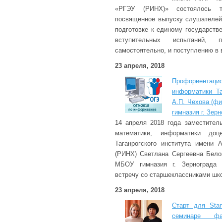
«РГЭУ (РИНХ)» состоялось то
посвященное выпуску слушателей
подготовке к единому государств
вступительных испытаний, п
самостоятельно, и поступлению в 
23 апреля, 2018
Профориента
информатики Та
А.П. Чехова (ф
гимназия г. Зер
14 апреля 2018 года заместител
математики, информатики доц
Таганрогского института имени 
(РИНХ) Светлана Сергеевна Бело
МБОУ гимназия г. Зернограда 
встречу со старшеклассниками шко
23 апреля, 2018
Старт для Star
семинаре фа