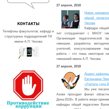
27 апреля, 2018
Новое направле
общей педагог
Чехова
КОНТАКТЫ
Кафедра общей 
Телефоны факультетов, кафедр и
лет сотрудничает с МАОУ гим
структурных подразделений ТИ
Организация педагогической п
имени А.П. Чехова
гимназии, разработка методич
учителей, консультирование пед
работа – это лишь некоторые на
гимназией имени А.П. Чехова.
27 апреля, 2018
Доцент кафедры
Евгеньевна При
«Учитель года Д
Мы уже писали,
Азове проходил финал областно
Дона-2018». В работе жюри принима
кафедры общей педагогики Вален